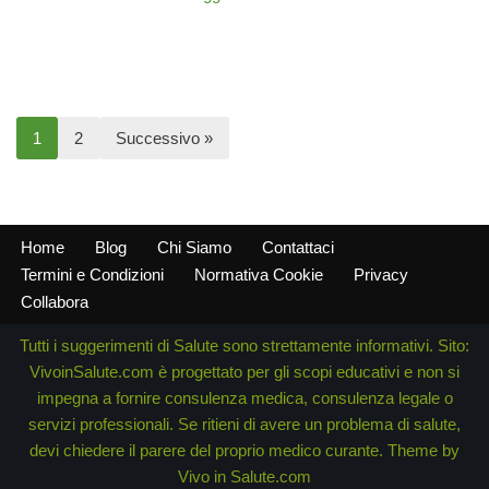
1
2
Successivo »
Home
Blog
Chi Siamo
Contattaci
Termini e Condizioni
Normativa Cookie
Privacy
Collabora
Tutti i suggerimenti di Salute sono strettamente informativi. Sito:
VivoinSalute.com è progettato per gli scopi educativi e non si
impegna a fornire consulenza medica, consulenza legale o
servizi professionali. Se ritieni di avere un problema di salute,
devi chiedere il parere del proprio medico curante. Theme by
Vivo in Salute.com