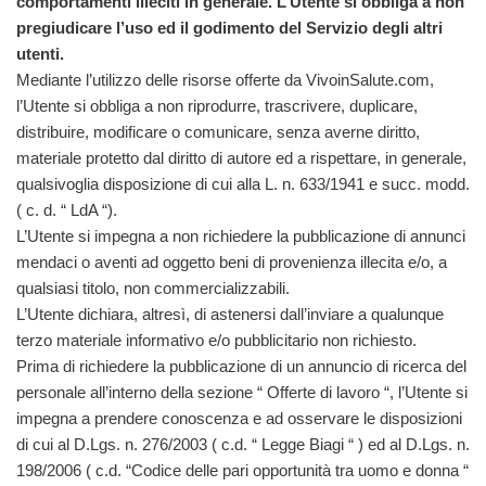
comportamenti illeciti in generale. L’Utente si obbliga a non
pregiudicare l’uso ed il godimento del Servizio degli altri
utenti.
Mediante l’utilizzo delle risorse offerte da VivoinSalute.com,
l’Utente si obbliga a non riprodurre, trascrivere, duplicare,
distribuire, modificare o comunicare, senza averne diritto,
materiale protetto dal diritto di autore ed a rispettare, in generale,
qualsivoglia disposizione di cui alla L. n. 633/1941 e succ. modd.
( c. d. “ LdA “).
L’Utente si impegna a non richiedere la pubblicazione di annunci
mendaci o aventi ad oggetto beni di provenienza illecita e/o, a
qualsiasi titolo, non commercializzabili.
L’Utente dichiara, altresì, di astenersi dall’inviare a qualunque
terzo materiale informativo e/o pubblicitario non richiesto.
Prima di richiedere la pubblicazione di un annuncio di ricerca del
personale all’interno della sezione “ Offerte di lavoro “, l’Utente si
impegna a prendere conoscenza e ad osservare le disposizioni
di cui al D.Lgs. n. 276/2003 ( c.d. “ Legge Biagi “ ) ed al D.Lgs. n.
198/2006 ( c.d. “Codice delle pari opportunità tra uomo e donna “