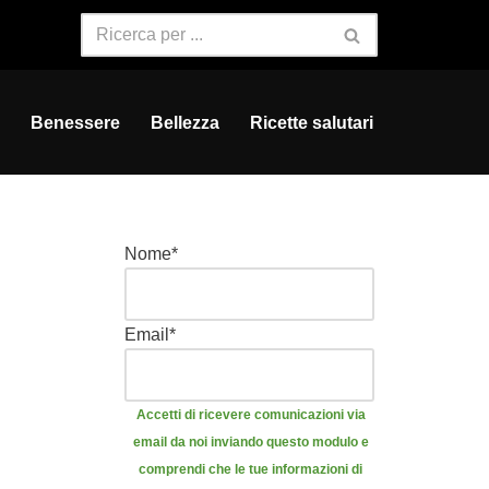
Benessere
Bellezza
Ricette salutari
Nome
*
Email
*
Accetti di ricevere comunicazioni via
email da noi inviando questo modulo e
comprendi che le tue informazioni di