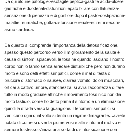
Da qui alcune patologie:-esofagite peptica-gastrite acida-ulcere
gastriche e duodenali-disfunzioni epato biliare con flatulenza-
sensazione di pienezza e di gonfiore dopo il pasto-costipazione-
malattie reumatiche, gotta-disfunsione renale-eczemi secchi-
asma cardiaca.
Da questo si comprende l’importanza della detossificazione,
spesso questo percorso verso il miglioramento della salute è
causa di sintomi spiacevoli, le tossine quando lasciano il nostro
corpo non lo fanno senza arrecare disturbi che però non durano
molto e sono detti effetti simpatici, come il mal di testa o
bruciore di stomaco o nausee, diarrea vomito, dolori muscolari,
orticaria cattivo umore, stanchezza, si avrà l’accortezza di fare
tutto in modo graduale affinché il movimento tossinico non dia
molto fastidio, come ho detto prima il sintomo è un eliminazione
quindi la strada verso la guarigione. I fenomeni simpatici si
verificano ogni qual volta si tenta un regime dimagrante…avrete
notato di come si diventa più nervosi e altri sintomi il motivo è
sempre lo stesso s’inizia una sorta di disintossicazione con