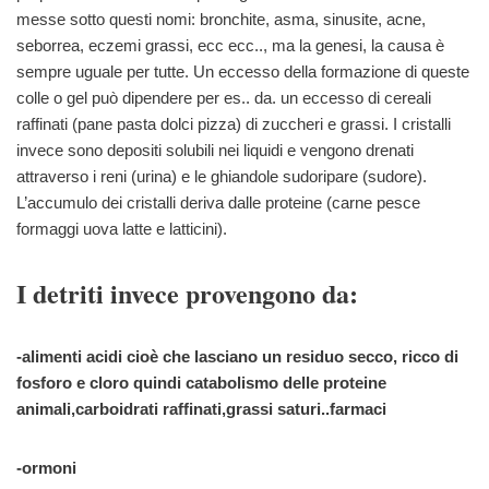
messe sotto questi nomi: bronchite, asma, sinusite, acne,
seborrea, eczemi grassi, ecc ecc.., ma la genesi, la causa è
sempre uguale per tutte. Un eccesso della formazione di queste
colle o gel può dipendere per es.. da. un eccesso di cereali
raffinati (pane pasta dolci pizza) di zuccheri e grassi. I cristalli
invece sono depositi solubili nei liquidi e vengono drenati
attraverso i reni (urina) e le ghiandole sudoripare (sudore).
L’accumulo dei cristalli deriva dalle proteine (carne pesce
formaggi uova latte e latticini).
I detriti invece provengono da:
-alimenti acidi cioè che lasciano un residuo secco, ricco di
fosforo e cloro quindi catabolismo delle proteine
animali,carboidrati raffinati,grassi saturi..farmaci
-ormoni