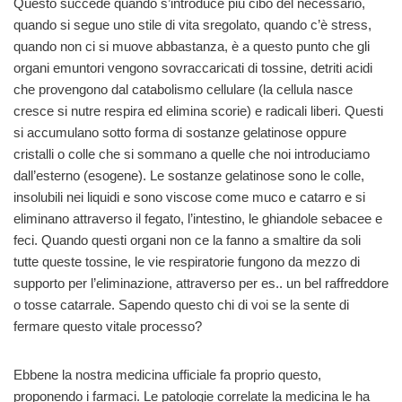
Questo succede quando s’introduce più cibo del necessario,
quando si segue uno stile di vita sregolato, quando c’è stress,
quando non ci si muove abbastanza, è a questo punto che gli
organi emuntori vengono sovraccaricati di tossine, detriti acidi
che provengono dal catabolismo cellulare (la cellula nasce
cresce si nutre respira ed elimina scorie) e radicali liberi. Questi
si accumulano sotto forma di sostanze gelatinose oppure
cristalli o colle che si sommano a quelle che noi introduciamo
dall’esterno (esogene). Le sostanze gelatinose sono le colle,
insolubili nei liquidi e sono viscose come muco e catarro e si
eliminano attraverso il fegato, l’intestino, le ghiandole sebacee e
feci. Quando questi organi non ce la fanno a smaltire da soli
tutte queste tossine, le vie respiratorie fungono da mezzo di
supporto per l’eliminazione, attraverso per es.. un bel raffreddore
o tosse catarrale. Sapendo questo chi di voi se la sente di
fermare questo vitale processo?
Ebbene la nostra medicina ufficiale fa proprio questo,
proponendo i farmaci. Le patologie correlate la medicina le ha