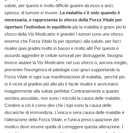
salute, per questo è molto difficile guarire da esso e anzi,
spesso, di tumore si muore.
La malattia c’è solo quando è
necessaria, e rappresenta lo sforzo della Forza Vitale per
riportare l’individuo in equilibrio
più la malattia è grave più lo
sforzo della Vis Medicatrix è grande! I tumori sono uno sforzo
enorme che Forza Vitale fa per riportarci alla salute, per farci
risalire quei gradini molto in basso e molto alti! Per questo è
assurdo aggredire le cellule tumorali per distruggerle, bisogna
invece aiutare la Vis Medicatrix nel suo sforzo o, ancora meglio,
prevenire l’insorgenza di patologie così gravi supportando la
Forza Vitale in ogni sua manifestazione di malattia, perché più
si è vicini al gradino più alto più è facile risalire e avvicinarsi
maggiormente alla salute perfetta! Contrariamente a quanto
sembra assodato, non sono i microbi la causa delle malattie.
Credere a ciò è come dire che i topi sono la causa delle
discariche di immondizia. L’unica e vera causa delle malattie è
l’alterazione della Forza Vitale, e l’unica preoccupazione del
medico deve essere quella di correggere questa alterazione. I