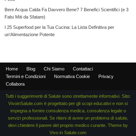
Bere Acqua Calda Fa Davvero Bene? 7 Benefici Scientifici (e 3
Falsi Miti da Sfatare)
I 25 Superfood per la Tua Cucina: La Lista Definitiva per
un’Alimentazione Potente
Home
Blog
Chi Siamo
Contattaci
Termini e Condizioni
Normativa Cookie
Privacy
Collabora
Tutti i suggerimenti di Salute sono strettamente informativi. Sito:
VivoinSalute.com è progettato per gli scopi educativi e non si
impegna a fornire consulenza medica, consulenza legale o
servizi professionali. Se ritieni di avere un problema di salute,
devi chiedere il parere del proprio medico curante. Theme by
Vivo in Salute.com