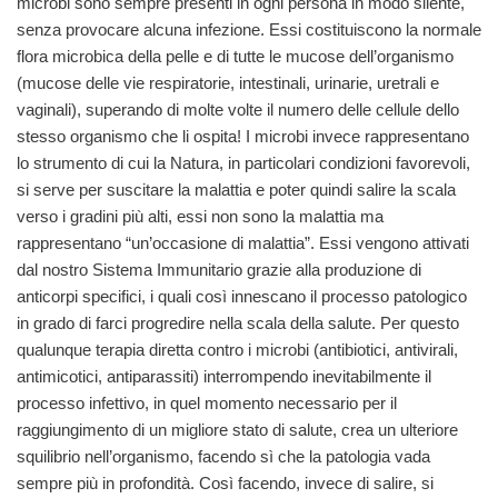
microbi sono sempre presenti in ogni persona in modo silente,
senza provocare alcuna infezione. Essi costituiscono la normale
flora microbica della pelle e di tutte le mucose dell’organismo
(mucose delle vie respiratorie, intestinali, urinarie, uretrali e
vaginali), superando di molte volte il numero delle cellule dello
stesso organismo che li ospita! I microbi invece rappresentano
lo strumento di cui la Natura, in particolari condizioni favorevoli,
si serve per suscitare la malattia e poter quindi salire la scala
verso i gradini più alti, essi non sono la malattia ma
rappresentano “un’occasione di malattia”. Essi vengono attivati
dal nostro Sistema Immunitario grazie alla produzione di
anticorpi specifici, i quali così innescano il processo patologico
in grado di farci progredire nella scala della salute. Per questo
qualunque terapia diretta contro i microbi (antibiotici, antivirali,
antimicotici, antiparassiti) interrompendo inevitabilmente il
processo infettivo, in quel momento necessario per il
raggiungimento di un migliore stato di salute, crea un ulteriore
squilibrio nell’organismo, facendo sì che la patologia vada
sempre più in profondità. Così facendo, invece di salire, si