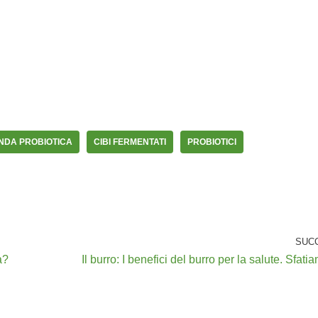
NDA PROBIOTICA
CIBI FERMENTATI
PROBIOTICI
SUC
a?
Il burro: I benefici del burro per la salute. Sfatia