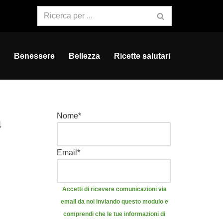
Benessere
Bellezza
Ricette salutari
a
Nome
*
Email
*
Accetti di ricevere comunicazioni via
email da noi inviando questo modulo e
comprendi che le tue informazioni di