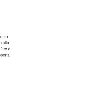
ndolo
o alla
ifero e
pporta