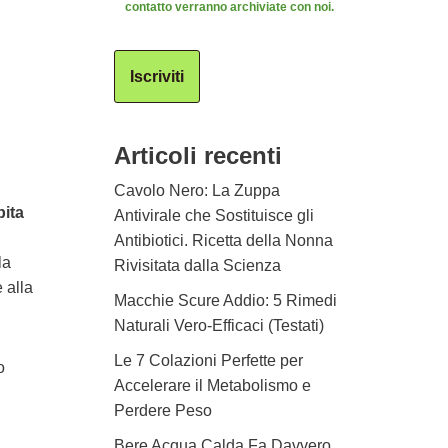
contatto verranno archiviate con noi.
Iscriviti
Articoli recenti
Cavolo Nero: La Zuppa
bita
Antivirale che Sostituisce gli
Antibiotici. Ricetta della Nonna
la
Rivisitata dalla Scienza
 alla
Macchie Scure Addio: 5 Rimedi
Naturali Vero-Efficaci (Testati)
Le 7 Colazioni Perfette per
o
Accelerare il Metabolismo e
Perdere Peso
Bere Acqua Calda Fa Davvero