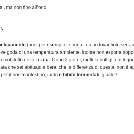
ri, ma non fino all’orlo.
r.
meticamente
(puoi per esempio coprirla con un tovagliolo serra
 dove goda di una temperatura ambiente. Inoltre non esporla tropp
mobiletto della cucina. Dopo 2 giorni, metti la bottiglia in frigor
iata che sei abituato a bere, che, a differenza di questa, non ti a
er il nostro intestino, i
cibi e bibite fermentati
, giusto?