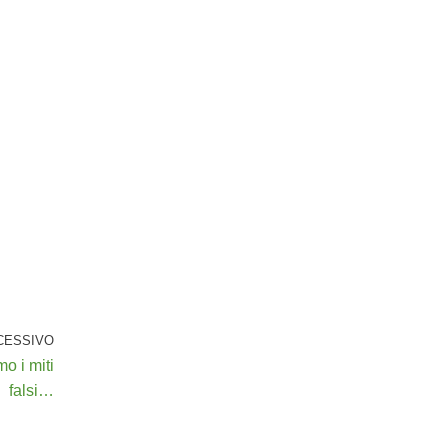
CESSIVO
mo i miti
falsi…