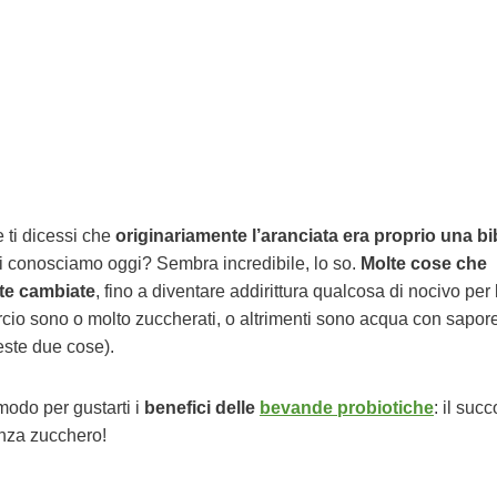
e ti dicessi che
originariamente l’aranciata era proprio una bi
i conosciamo oggi? Sembra incredibile, lo so.
Molte cose che
te cambiate
, fino a diventare addirittura qualcosa di nocivo per 
ercio sono o molto zuccherati, o altrimenti sono acqua con sapore
este due cose).
modo per gustarti i
benefici delle
bevande probiotiche
: il succ
enza zucchero!