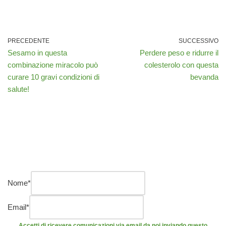
PRECEDENTE
SUCCESSIVO
Sesamo in questa
Perdere peso e ridurre il
combinazione miracolo può
colesterolo con questa
curare 10 gravi condizioni di
bevanda
salute!
Nome
*
Email
*
Accetti di ricevere comunicazioni via email da noi inviando questo