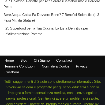
Le 7 Colazioni Perfette per Accelerare il Metabolismo e Perdere
Peso
Bere Acqua Calda Fa Davvero Bene? 7 Benefici Scientifici (e 3
Falsi Miti da Sfatare)
I 25 Superfood per la Tua Cucina: La Lista Definitiva per
un’Alimentazione Potente
Home
Blog
Chi Siamo
Contattaci
Termini e Condizioni
Normativa Cookie
Privacy
Collabora
Tutti i suggerimenti di Salute sono strettamente informativi. Sito:
VivoinSalute.com è progettato per gli scopi educativi e non si
impegna a fornire consulenza medica, consulenza legale o
servizi professionali. Se ritieni di avere un problema di salute,
devi chiedere il parere del proprio medico curante. Theme by