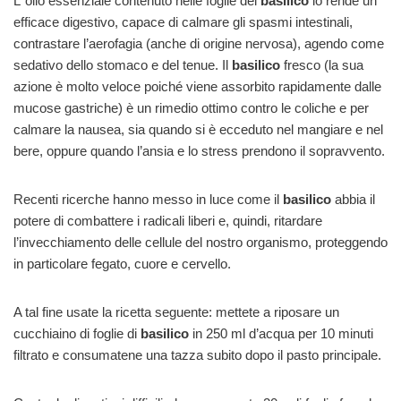
L’ olio essenziale contenuto nelle foglie del
basilico
lo rende un
efficace digestivo, capace di calmare gli spasmi intestinali,
contrastare l’aerofagia (anche di origine nervosa), agendo come
sedativo dello stomaco e del tenue. Il
basilico
fresco (la sua
azione è molto veloce poiché viene assorbito rapidamente dalle
mucose gastriche) è un rimedio ottimo contro le coliche e per
calmare la nausea, sia quando si è ecceduto nel mangiare e nel
bere, oppure quando l’ansia e lo stress prendono il sopravvento.
Recenti ricerche hanno messo in luce come il
basilico
abbia il
potere di combattere i radicali liberi e, quindi, ritardare
l’invecchiamento delle cellule del nostro organismo, proteggendo
in particolare fegato, cuore e cervello.
A tal fine usate la ricetta seguente: mettete a riposare un
cucchiaino di foglie di
basilico
in 250 ml d’acqua per 10 minuti
filtrato e consumatene una tazza subito dopo il pasto principale.