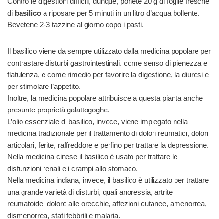
Contro le digestioni difficili, dunque, ponete 20 g di foglie fresche
di
basilico
a riposare per 5 minuti in un litro d’acqua bollente.
Bevetene 2-3 tazzine al giorno dopo i pasti.
Il basilico viene da sempre utilizzato dalla medicina popolare per
contrastare disturbi gastrointestinali, come senso di pienezza e
flatulenza, e come rimedio per favorire la digestione, la diuresi e
per stimolare l’appetito.
Inoltre, la medicina popolare attribuisce a questa pianta anche
presunte proprietà galattogoghe.
L’olio essenziale di basilico, invece, viene impiegato nella
medicina tradizionale per il trattamento di dolori reumatici, dolori
articolari, ferite, raffreddore e perfino per trattare la depressione.
Nella medicina cinese il basilico è usato per trattare le
disfunzioni renali e i crampi allo stomaco.
Nella medicina indiana, invece, il basilico è utilizzato per trattare
una grande varietà di disturbi, quali anoressia, artrite
reumatoide, dolore alle orecchie, affezioni cutanee, amenorrea,
dismenorrea, stati febbrili e malaria.