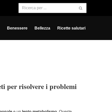
Benessere
Bellezza
Ricette salutari
ti per risolvere i problemi
rmonale
e un
lento metabolismo
. Queste