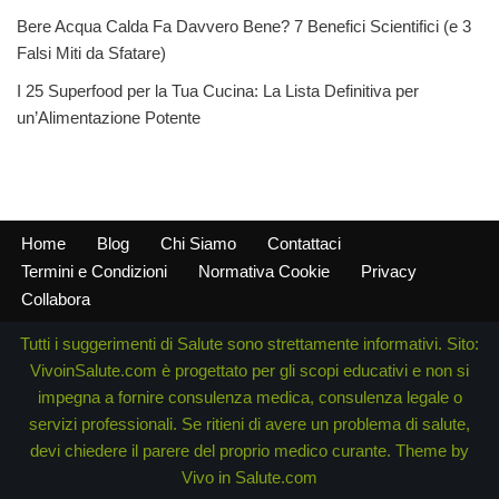
Bere Acqua Calda Fa Davvero Bene? 7 Benefici Scientifici (e 3
Falsi Miti da Sfatare)
I 25 Superfood per la Tua Cucina: La Lista Definitiva per
un’Alimentazione Potente
Home
Blog
Chi Siamo
Contattaci
Termini e Condizioni
Normativa Cookie
Privacy
Collabora
Tutti i suggerimenti di Salute sono strettamente informativi. Sito:
VivoinSalute.com è progettato per gli scopi educativi e non si
impegna a fornire consulenza medica, consulenza legale o
servizi professionali. Se ritieni di avere un problema di salute,
devi chiedere il parere del proprio medico curante. Theme by
Vivo in Salute.com