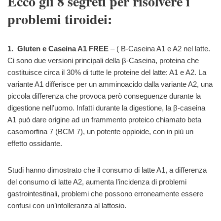
Ecco gli 8 segreti per risolvere i
problemi tiroidei:
1. Gluten e Caseina A1 FREE
– ( Β-Caseina A1 e A2 nel latte.
Ci sono due versioni principali della β-Caseina, proteina che
costituisce circa il 30% di tutte le proteine del latte: A1 e A2. La
variante A1 differisce per un amminoacido dalla variante A2, una
piccola differenza che provoca però conseguenze durante la
digestione nell’uomo. Infatti durante la digestione, la β-caseina
A1 può dare origine ad un frammento proteico chiamato beta
casomorfina 7 (BCM 7), un potente oppioide, con in più un
effetto ossidante.
Studi hanno dimostrato che il consumo di latte A1, a differenza
del consumo di latte A2, aumenta l’incidenza di problemi
gastrointestinali, problemi che possono erroneamente essere
confusi con un’intolleranza al lattosio.