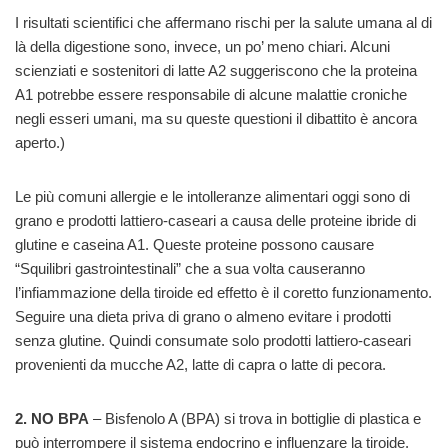
I risultati scientifici che affermano rischi per la salute umana al di
là della digestione sono, invece, un po’ meno chiari. Alcuni
scienziati e sostenitori di latte A2 suggeriscono che la proteina
A1 potrebbe essere responsabile di alcune malattie croniche
negli esseri umani, ma su queste questioni il dibattito è ancora
aperto.)
Le più comuni allergie e le intolleranze alimentari oggi sono di
grano e prodotti lattiero-caseari a causa delle proteine ibride di
glutine e caseina A1. Queste proteine possono causare
“Squilibri gastrointestinali” che a sua volta causeranno
l’infiammazione della tiroide ed effetto è il coretto funzionamento.
Seguire una dieta priva di grano o almeno evitare i prodotti
senza glutine. Quindi consumate solo prodotti lattiero-caseari
provenienti da mucche A2, latte di capra o latte di pecora.
2. NO BPA
– Bisfenolo A (BPA) si trova in bottiglie di plastica e
può interrompere il sistema endocrino e influenzare la tiroide.