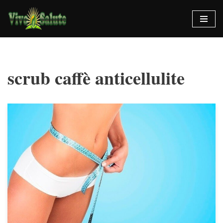
Vai
al
contenuto
scrub caffè anticellulite