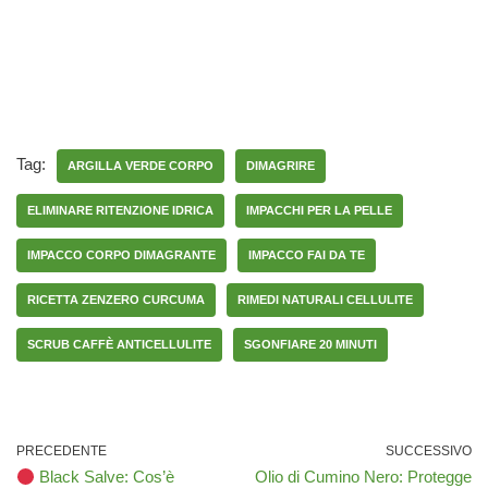
Tag:
ARGILLA VERDE CORPO
DIMAGRIRE
ELIMINARE RITENZIONE IDRICA
IMPACCHI PER LA PELLE
IMPACCO CORPO DIMAGRANTE
IMPACCO FAI DA TE
RICETTA ZENZERO CURCUMA
RIMEDI NATURALI CELLULITE
SCRUB CAFFÈ ANTICELLULITE
SGONFIARE 20 MINUTI
PRECEDENTE
SUCCESSIVO
Black Salve: Cos’è
Olio di Cumino Nero: Protegge