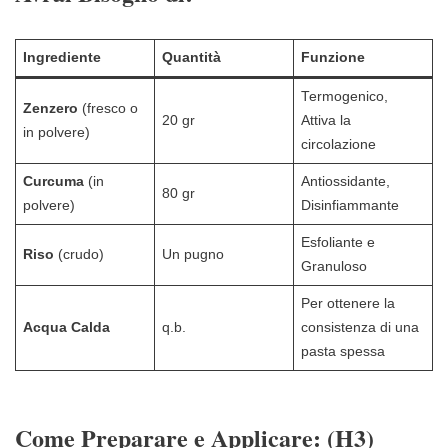
Ingrediente
Quantità
Funzione
Termogenico,
Zenzero
(fresco o
20 gr
Attiva la
in polvere)
circolazione
Curcuma
(in
Antiossidante,
80 gr
polvere)
Disinfiammante
Esfoliante e
Riso
(crudo)
Un pugno
Granuloso
Per ottenere la
Acqua Calda
q.b.
consistenza di una
pasta spessa
Come Preparare e Applicare:
(H3)