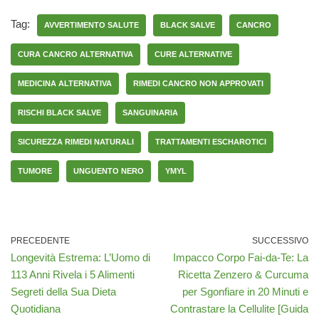
Tag:
AVVERTIMENTO SALUTE
BLACK SALVE
CANCRO
CURA CANCRO ALTERNATIVA
CURE ALTERNATIVE
MEDICINA ALTERNATIVA
RIMEDI CANCRO NON APPROVATI
RISCHI BLACK SALVE
SANGUINARIA
SICUREZZA RIMEDI NATURALI
TRATTAMENTI ESCHAROTICI
TUMORE
UNGUENTO NERO
YMYL
PRECEDENTE
SUCCESSIVO
Longevità Estrema: L’Uomo di
Impacco Corpo Fai-da-Te: La
113 Anni Rivela i 5 Alimenti
Ricetta Zenzero & Curcuma
Segreti della Sua Dieta
per Sgonfiare in 20 Minuti e
Quotidiana
Contrastare la Cellulite [Guida