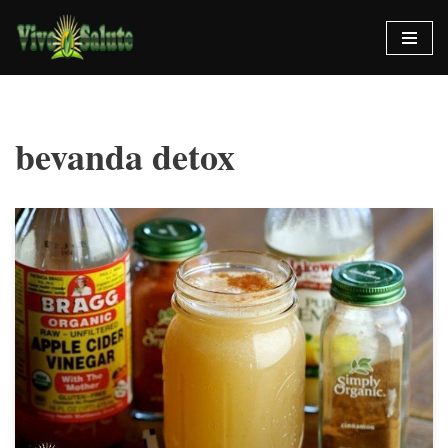
Vai
al
contenuto
bevanda detox