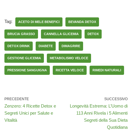
Tag:
ACETO DI MELE BENEFICI
BEVANDA DETOX
BRUCIA GRASSO
CANNELLA GLICEMIA
DETOX
DETOX DRINK
DIABETE
DIMAGRIRE
GESTIONE GLICEMIA
METABOLISMO VELOCE
PRESSIONE SANGUIGNA
RICETTA VELOCE
RIMEDI NATURALI
PRECEDENTE
SUCCESSIVO
Zenzero: 4 Ricette Detox e
Longevità Estrema: L’Uomo di
Segreti Unici per Salute e
113 Anni Rivela i 5 Alimenti
Vitalità
Segreti della Sua Dieta
Quotidiana