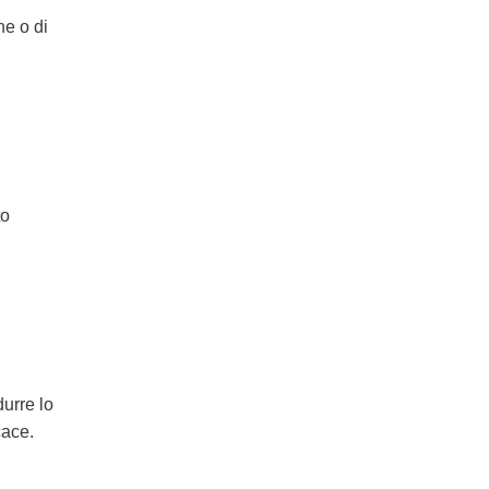
ne o di
to
durre lo
cace.