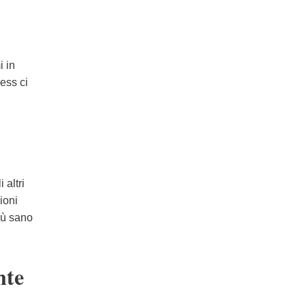
i in
ness ci
 altri
ioni
iù sano
nte