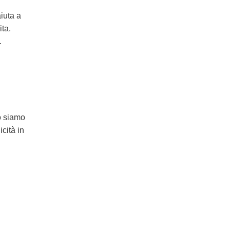
aiuta a
ita.
.
do siamo
cità in