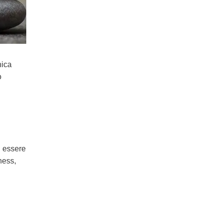
nica
o
i essere
ness,