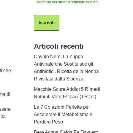
contatto verranno archiviate con noi.
Iscriviti
Articoli recenti
Cavolo Nero: La Zuppa
Antivirale che Sostituisce gli
ti che
Antibiotici. Ricetta della Nonna
Rivisitata dalla Scienza
Macchie Scure Addio: 5 Rimedi
ma di
Naturali Vero-Efficaci (Testati)
Le 7 Colazioni Perfette per
essere
Accelerare il Metabolismo e
lla
Perdere Peso
Bere Acqua Calda Fa Davvero