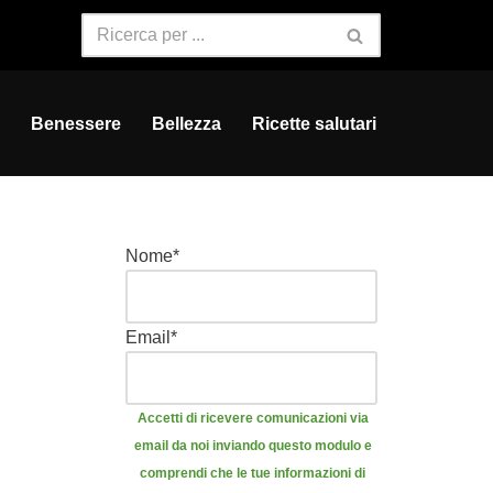
Benessere
Bellezza
Ricette salutari
Nome
*
Email
*
Accetti di ricevere comunicazioni via
email da noi inviando questo modulo e
comprendi che le tue informazioni di