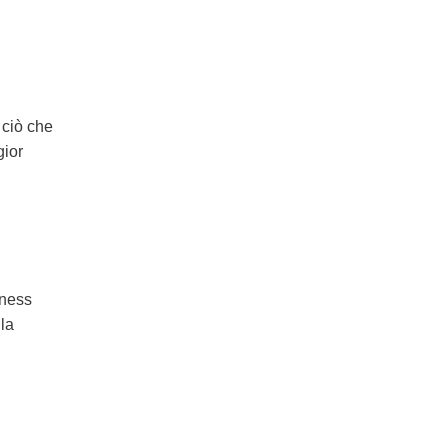
 ciò che
gior
lness
lla