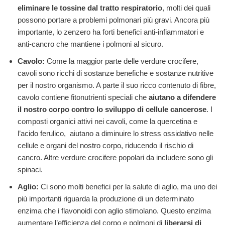
eliminare le tossine dal tratto respiratorio
, molti dei quali
possono portare a problemi polmonari più gravi. Ancora più
importante, lo zenzero ha forti benefici anti-infiammatori e
anti-cancro che mantiene i polmoni al sicuro.
Cavolo:
Come la maggior parte delle verdure crocifere,
cavoli sono ricchi di sostanze benefiche e sostanze nutritive
per il nostro organismo. A parte il suo ricco contenuto di fibre,
cavolo contiene fitonutrienti speciali che
aiutano a difendere
il nostro corpo contro lo sviluppo di cellule cancerose
. I
composti organici attivi nei cavoli, come la quercetina e
l’acido ferulico, aiutano a diminuire lo stress ossidativo nelle
cellule e organi del nostro corpo, riducendo il rischio di
cancro. Altre verdure crocifere popolari da includere sono gli
spinaci.
Aglio:
Ci sono molti benefici per la salute di aglio, ma uno dei
più importanti riguarda la produzione di un determinato
enzima che i flavonoidi con aglio stimolano. Questo enzima
aumentare l’efficienza del corpo e polmoni di
liberarsi di