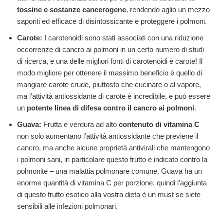
tossine e sostanze cancerogene
, rendendo aglio un mezzo
saporiti ed efficace di disintossicante e proteggere i polmoni.
Carote:
I carotenoidi sono stati associati con una riduzione
occorrenze di cancro ai polmoni in un certo numero di studi
di ricerca, e una delle migliori fonti di carotenoidi è carote! Il
modo migliore per ottenere il massimo beneficio è quello di
mangiare carote crude, piuttosto che cucinare o al vapore,
ma l’attività antiossidante di carote è incredibile, e può essere
un
potente linea di difesa contro il cancro ai polmoni
.
Guava:
Frutta e verdura ad alto
contenuto di vitamina C
non solo aumentano l’attività antiossidante che previene il
cancro, ma anche alcune proprietà antivirali che mantengono
i polmoni sani, in particolare questo frutto è indicato contro la
polmonite – una malattia polmonare comune. Guava ha un
enorme quantità di vitamina C per porzione, quindi l’aggiunta
di questo frutto esotico alla vostra dieta è un must se siete
sensibili alle infezioni polmonari.