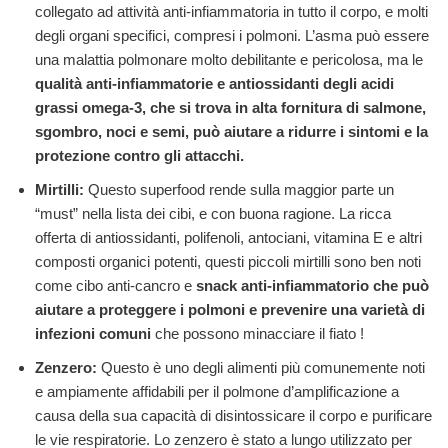
collegato ad attività anti-infiammatoria in tutto il corpo, e molti
degli organi specifici, compresi i polmoni. L’asma può essere
una malattia polmonare molto debilitante e pericolosa, ma le
qualità anti-infiammatorie e antiossidanti degli acidi
grassi omega-3, che si trova in alta fornitura di salmone,
sgombro, noci e semi, può aiutare a ridurre i sintomi e la
protezione contro gli attacchi.
Mirtilli:
Questo superfood rende sulla maggior parte un
“must” nella lista dei cibi, e con buona ragione. La ricca
offerta di antiossidanti, polifenoli, antociani, vitamina E e altri
composti organici potenti, questi piccoli mirtilli sono ben noti
come cibo anti-cancro e
snack anti-infiammatorio che può
aiutare a proteggere i polmoni e prevenire una varietà di
infezioni comuni
che possono minacciare il fiato !
Zenzero:
Questo è uno degli alimenti più comunemente noti
e ampiamente affidabili per il polmone d’amplificazione a
causa della sua capacità di disintossicare il corpo e purificare
le vie respiratorie. Lo zenzero è stato a lungo utilizzato per