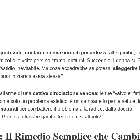
gradevole, costante sensazione di pesantezza
alle gambe, 
ormicolio, a volte persino crampi notturni. Succede a 1 donna su 
fastidio inevitabile. Ma cosa accadrebbe se potessi
alleggerire 
 puoi iniziare stasera stessa?
’allarme di una
cattiva circolazione venosa
: le tue “valvole” fa
Non è solo un problema estetico, è un campanello per la salute. I
 naturali
per combattere il problema alla radice, dalla doccia
e. Pronto a ritrovare gambe leggere e scattanti?
a: Il Rimedio Semplice che Camb