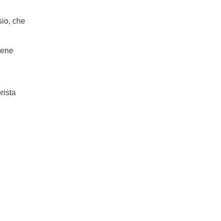
sio, che
iene
rista