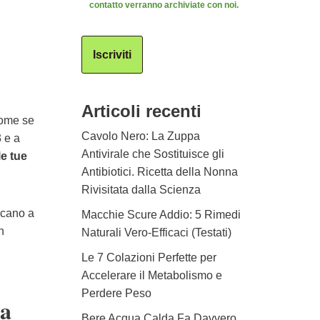
contatto verranno archiviate con noi.
Iscriviti
Articoli recenti
come se
Cavolo Nero: La Zuppa
3 e a
Antivirale che Sostituisce gli
le tue
Antibiotici. Ricetta della Nonna
Rivisitata dalla Scienza
ticano a
Macchie Scure Addio: 5 Rimedi
n
Naturali Vero-Efficaci (Testati)
Le 7 Colazioni Perfette per
Accelerare il Metabolismo e
Perdere Peso
ia
Bere Acqua Calda Fa Davvero