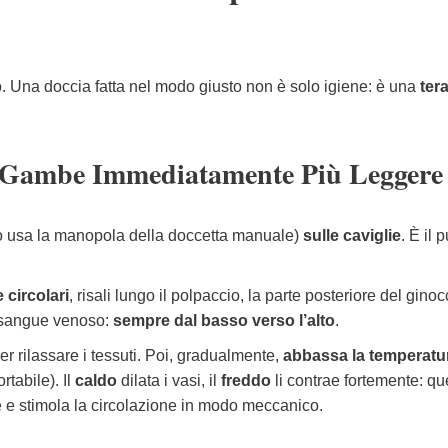
to. Una doccia fatta nel modo giusto non è solo igiene: è una
ter
r Gambe Immediatamente Più Leggere
(o usa la manopola della doccetta manuale)
sulle caviglie
. È il 
e circolari
, risali lungo il polpaccio, la parte posteriore del ginoc
l sangue venoso:
sempre dal basso verso l’alto
.
er rilassare i tessuti. Poi, gradualmente,
abbassa la temperatu
rtabile). Il
caldo
dilata i vasi, il
freddo
li contrae fortemente: qu
se e stimola la circolazione in modo meccanico.