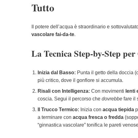
Tutto
Il potere dell’acqua è straordinario e sottovaluta
vascolare fai-da-te
.
La Tecnica Step-by-Step pe
Inizia dal Basso:
Punta il getto della doccia 
più critico, dove il gonfiore si accumula.
Risali con Intelligenza:
Con movimenti
lenti 
coscia. Segui il percorso che
dovrebbe
fare i
Il Trucco Termico:
Inizia con
acqua tiepida
p
a terminare con
acqua fresca o fredda
(soppo
“ginnastica vascolare” tonifica le pareti veno