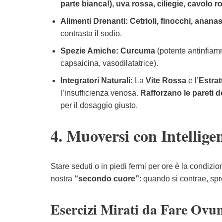
parte bianca!), uva rossa, ciliegie, cavolo 
Alimenti Drenanti:
Cetrioli, finocchi, anana
contrasta il sodio.
Spezie Amiche:
Curcuma
(potente antinfiam
capsaicina, vasodilatatrice).
Integratori Naturali:
La
Vite Rossa
e l’
Estrat
l’insufficienza venosa.
Rafforzano le pareti dei
per il dosaggio giusto.
4. Muoversi con Intellige
Stare seduti o in piedi fermi per ore è la condizi
nostra
“secondo cuore”
: quando si contrae, spr
Esercizi Mirati da Fare Ovun