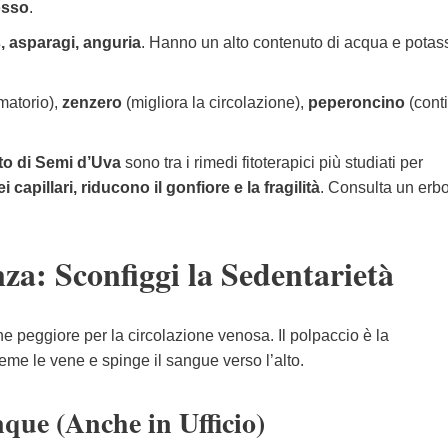
rosso
.
s, asparagi, anguria
. Hanno un alto contenuto di acqua e potas
matorio),
zenzero
(migliora la circolazione),
peperoncino
(cont
to di Semi d’Uva
sono tra i rimedi fitoterapici più studiati per
 capillari, riducono il gonfiore e la fragilità
. Consulta un erbo
nza: Sconfiggi la Sedentarietà
one peggiore per la circolazione venosa. Il polpaccio è la
eme le vene e spinge il sangue verso l’alto.
que (Anche in Ufficio)