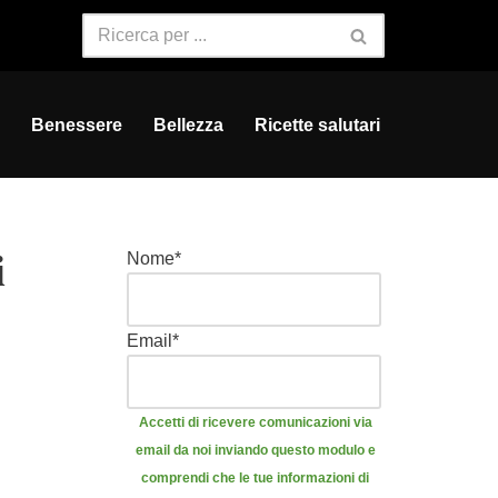
Benessere
Bellezza
Ricette salutari
i
Nome
*
Email
*
Accetti di ricevere comunicazioni via
email da noi inviando questo modulo e
comprendi che le tue informazioni di