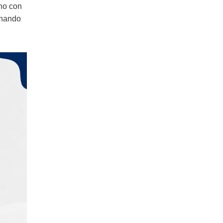
uno con
minando