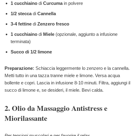
1 cucchiaino
di
Curcuma
in polvere
1/2 stecca
di
Cannella
3-4 fettine
di
Zenzero fresco
1 cucchiaino
di
Miele
(opzionale, aggiunto a infusione
terminata)
Succo di 1/2 limone
Preparazione:
Schiaccia leggermente lo zenzero e la cannella.
Metti tutto in una tazza tranne miele e limone. Versa acqua
bollente e copri. Lascia in infusione 8-10 minuti. Filtra, aggiungi il
succo di limone e, se desideri, il miele. Bevi calda.
2. Olio da Massaggio Antistress e
Miorilassante
Per tensioni muscolari e per favorire il relax.