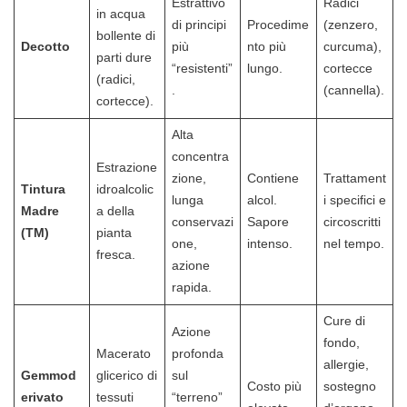
Estrattivo
Radici
in acqua
di principi
Procedime
(zenzero,
bollente di
Decotto
più
nto più
curcuma),
parti dure
“resistenti”
lungo.
cortecce
(radici,
.
(cannella).
cortecce).
Alta
concentra
Estrazione
zione,
Contiene
Trattament
Tintura
idroalcolic
lunga
alcol.
i specifici e
Madre
a della
conservazi
Sapore
circoscritti
(TM)
pianta
one,
intenso.
nel tempo.
fresca.
azione
rapida.
Cure di
Azione
fondo,
Macerato
profonda
allergie,
Gemmod
glicerico di
sul
Costo più
sostegno
erivato
tessuti
“terreno”