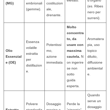
elevato.
d’organo
(MG)
embrionali
costituzion
(es. Ribes
(gemme).
ale,
nero per
drenante.
surreni).
Molto
concentra
to, da
Aromatera
Essenza
Potentissi
usare con
pia, uso
volatile
Olio
mo,
massima
topico
estratta
Essenzial
azione
cautela.
N
diluito,
per
e (OE)
immediata
on ingerire
diffusione
distillazion
.
se non
ambiental
e.
sotto
e.
guida
esperta.
Quando
serve un
Polvere
Dosaggio
Perde la
dosaggio
Estratto
standardiz
preciso e
“sinergia”