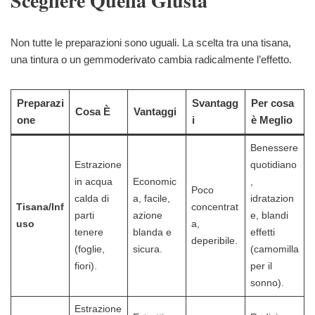
Scegliere Quella Giusta
Non tutte le preparazioni sono uguali. La scelta tra una tisana,
una tintura o un gemmoderivato cambia radicalmente l’effetto.
Preparazi
Svantagg
Per cosa
Cosa È
Vantaggi
one
i
è Meglio
Benessere
Estrazione
quotidiano
in acqua
Economic
,
Poco
calda di
a, facile,
idratazion
Tisana/Inf
concentrat
parti
azione
e, blandi
uso
a,
tenere
blanda e
effetti
deperibile.
(foglie,
sicura.
(camomilla
fiori).
per il
sonno).
Estrazione