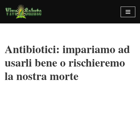
Vai
al
contenuto
Antibiotici: impariamo ad
usarli bene o rischieremo
la nostra morte