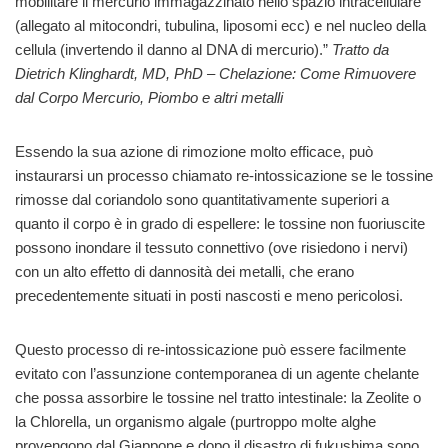
mobilitare il mercurio immagazzinato nello spazio intracellulare
(allegato al mitocondri, tubulina, liposomi ecc) e nel nucleo della
cellula (invertendo il danno al DNA di mercurio).”
Tratto da
Dietrich Klinghardt, MD, PhD – Chelazione: Come Rimuovere
dal Corpo Mercurio, Piombo e altri metalli
Essendo la sua azione di rimozione molto efficace, può
instaurarsi un processo chiamato re-intossicazione se le tossine
rimosse dal coriandolo sono quantitativamente superiori a
quanto il corpo è in grado di espellere: le tossine non fuoriuscite
possono inondare il tessuto connettivo (ove risiedono i nervi)
con un alto effetto di dannosità dei metalli, che erano
precedentemente situati in posti nascosti e meno pericolosi.
Questo processo di re-intossicazione può essere facilmente
evitato con l’assunzione contemporanea di un agente chelante
che possa assorbire le tossine nel tratto intestinale: la Zeolite o
la Chlorella, un organismo algale (purtroppo molte alghe
provengono dal Giappone e dopo il disastro di fukushima sono