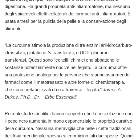
digestione. Ha grandi proprietà anti-infiammatorie, ma nessuno
degli spiacevoli effetti collaterali dei farmaci anti-infiammatori. È
usata altresì per la pulizia della pelle e la conservazione degli
alimenti.
“La curcuma stimola la produzione di tre enzimi aril-idrocarburo-
idrossilasi, glutatione-S-transferasi, e UDP-glucuronil-
transferasi. Questi sono “coltelli” chimici che abbattono le
sostanze potenzialmente nocive nel fegato. La curcuma offre
una protezione analoga per le persone che stanno assumendo
farmaci come il metotressato e altre forme di chemioterapia,
che sono metabolizzati da o attraverso il fegato.”
James A.
Dukes, Ph D., Dr. – Erbe Essenziali
Recenti studi scientifici hanno scoperto che la miscelazione con
il pepe nero aumenta in modo esponenziale le proprietà curative
della curcuma. Nessuna meraviglia che nelle ricette tradizionali
dell’Asia meridionale spesso si combinino tali due spezie. Quindi