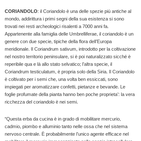
CORIANDOLO
: il Coriandolo è una delle spezie più antiche al
mondo, addirittura i primi segni della sua esistenza si sono
trovati nei resti archeologici risalenti a 7000 anni fa.
Appartenente alla famiglia delle Umbrelliferae, il coriandolo è un
genere con due specie, tipiche della flora dell’Europa
meridionale. Il Coriandrum sativum, introdotto per la coltivazione
nel nostro territorio peninsulare, si è poi naturalizzato sicché è
reperibile qua e là allo stato selvatico; l’altra specie, il
Coriandrum testiculatum, è propria solo della Siria. Il Coriandolo
è coltivato per i semi che, una volta ben essiccati, sono
impiegati per aromatizzare confetti, pietanze e bevande. Le
foglie profumate della pianta hanno ben poche proprieta’: la vera
ricchezza del coriandolo è nei semi.
“Questa erba da cucina è in grado di mobilitare mercurio,
cadmio, piombo e alluminio tanto nelle ossa che nel sistema
nervoso centrale. È probabilmente l’unico agente efficace nel