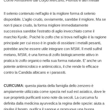
Come Rimuovere dal Corpo Mercurio, Piombo e altri metalli
Il selenio contenuto nell’aglio è la migliore forma di selenio
disponibile. L’aglio crudo, ovviamente, sarebbe il migliore. Ma se
non ti piace crudo, la forma migliore immediatamente
successiva sarebbe l’estratto di aglio invecchiato come il
marchio Kyolic. Poiché lo zolfo che si trova nell’aglio è la ragione
principale per cui esso è in grado di ossidare i metalli pesanti,
potrebbe anche essere utile integrare con MSM. Il metil sulfnil
metano, MSM, è una forma di zolfo biologicamente attivo in
pratica lo zolfo organico nella sua forma naturale. E’ anche un
potente antimicrobico e antimicotico, il che rende lo efficace
contro la Candida albicans e i parassiti.
CURCUMA
: questa pianta della famiglia dello zenzero è
ampiamente utilizzata come spezia nel sud est asiatico, dove le
sue proprietà purificanti sono note da secoli. La curcuma fu
definita dalla medicina ayurvedica la regina delle spezie: aiuta a
ripulire il fegato, purifica il sangue e promuove una buona