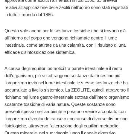
approvate come additivi alimentari fin dal 1996; 39 brevetti
relativi all’applicazione delle zeoliti nell’uomo sono stati registrati
in tutto il mondo dal 1986.
Questo vale anche per le sostanze tossiche che si trovano già
all’interno del corpo che vengono richiamate dentro il lume
intestinale, come attirate da una calamita, con il risultato di una
efficace disintossicazione sistemica.
A causa degli equilibri osmotici tra parete intestinale e il resto
dell’organismo, più si sottraggono sostanze dall’intestino più
l’organismo invia nel lume intestinale le stesse sostanze che ha
accumulato a livello sistemico. La ZEOLITE, quindi, attraverso il
richiamo nel lume gastro-intestinale sottrae dall’intero organismo
sostanze tossiche di varia natura. Queste sostanze sono
presenti spesso nell’ambiente e possono venire a contatto con
l’organismo diventando cause o concause di diverse disfunzioni
fisiologiche, attraverso l’alterazione degli equilibri metabolici.
Questo minerale, nel suo viaggio lungo il canale digestivo