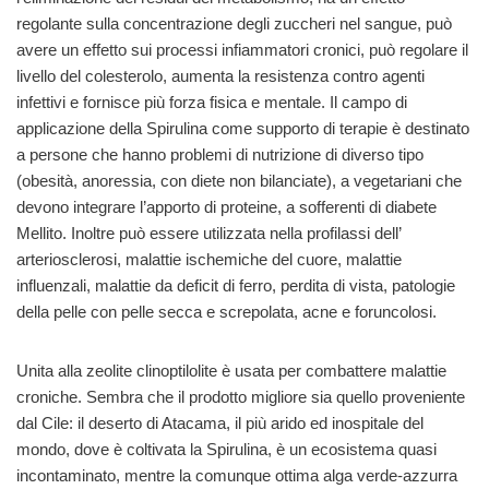
regolante sulla concentrazione degli zuccheri nel sangue, può
avere un effetto sui processi infiammatori cronici, può regolare il
livello del colesterolo, aumenta la resistenza contro agenti
infettivi e fornisce più forza fisica e mentale. Il campo di
applicazione della Spirulina come supporto di terapie è destinato
a persone che hanno problemi di nutrizione di diverso tipo
(obesità, anoressia, con diete non bilanciate), a vegetariani che
devono integrare l’apporto di proteine, a sofferenti di diabete
Mellito. Inoltre può essere utilizzata nella profilassi dell’
arteriosclerosi, malattie ischemiche del cuore, malattie
influenzali, malattie da deficit di ferro, perdita di vista, patologie
della pelle con pelle secca e screpolata, acne e foruncolosi.
Unita alla zeolite clinoptilolite è usata per combattere malattie
croniche. Sembra che il prodotto migliore sia quello proveniente
dal Cile: il deserto di Atacama, il più arido ed inospitale del
mondo, dove è coltivata la Spirulina, è un ecosistema quasi
incontaminato, mentre la comunque ottima alga verde-azzurra