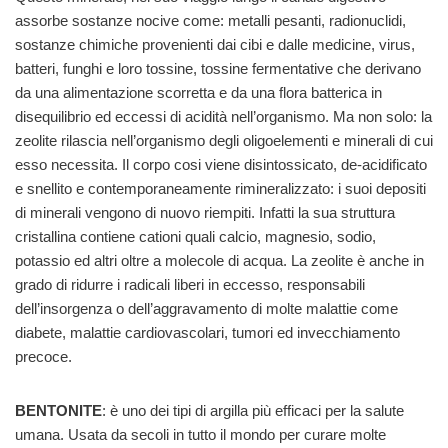
assorbe sostanze nocive come: metalli pesanti, radionuclidi,
sostanze chimiche provenienti dai cibi e dalle medicine, virus,
batteri, funghi e loro tossine, tossine fermentative che derivano
da una alimentazione scorretta e da una flora batterica in
disequilibrio ed eccessi di acidità nell’organismo. Ma non solo: la
zeolite rilascia nell’organismo degli oligoelementi e minerali di cui
esso necessita. Il corpo cosi viene disintossicato, de-acidificato
e snellito e contemporaneamente rimineralizzato: i suoi depositi
di minerali vengono di nuovo riempiti. Infatti la sua struttura
cristallina contiene cationi quali calcio, magnesio, sodio,
potassio ed altri oltre a molecole di acqua. La zeolite è anche in
grado di ridurre i radicali liberi in eccesso, responsabili
dell’insorgenza o dell’aggravamento di molte malattie come
diabete, malattie cardiovascolari, tumori ed invecchiamento
precoce.
BENTONITE
: è uno dei tipi di argilla più efficaci per la salute
umana. Usata da secoli in tutto il mondo per curare molte