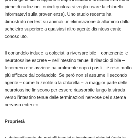
piene di radiazioni, quindi qualora si voglia usare la chlorella
informatevi sulla provenienza). Uno studio recente ha
dimostrato nei test su animali un eliminazione di alluminio dallo
scheletro superiore a qualsiasi altro agente disintossicante
conosciuto.
Il coriandolo induce la colecisti a riversare bile – contenente le
neurotossine escrete – nell’intestino tenue. Il rilascio di bile –
fenomeno che avviene naturalmente dopo i pasti – è reso molto
più efficace dal coriandolo. Se però non si assume il secondo
agente – come la zeolite o la chlorella – la maggior parte delle
neurotossine finiscono per essere riassorbite lungo la strada
verso l’intestino tenue dalle terminazioni nervose del sistema
nervoso enterico.
Proprietà
• detossificante da metalli tossici e inquinanti chimici (solo in