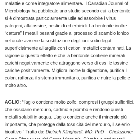
malattie e come integratore alimentare. Il Canadian Journal of
Microbiology ha pubblicato uno studio secondo cui la bentonite
si è dimostrata particolarmente utile ad assorbire i virus
patogeni, aflatossine, pesticidi ed erbicidi. La bentonite inoltre
“cattura” i metalli pesanti grazie al processo di scambio ionico
nel quale avviene la sostituzione degli ioni sodio legati
superficialmente all’argilla con i cationi metallici contaminati. La
ragione di questo effetto è che la bentonite contiene minerali
carichi negativamente che attraggono verso di essi le tossine
cariche positivamente. Migliora inoltre la digestione, purifica il
colon, rafforza il sistema immunitario, purifica e nutre la pelle e
molto altro.
AGLIO
: “l’aglio contiene molto zolfo, compresi i gruppi sulfidrilici,
che ossidano mercurio, cadmio e piombo e rendono questi
metalli solubili in acqua. L’aglio contiene anche il minerale più
importante, che protegge dalla tossicità del mercurio, il selenio
bioattivo.” Tratto da:
Dietrich Klinghardt, MD, PhD – Chelazione: