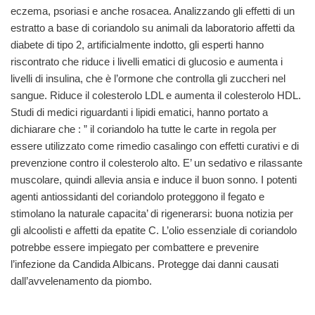
eczema, psoriasi e anche rosacea. Analizzando gli effetti di un
estratto a base di coriandolo su animali da laboratorio affetti da
diabete di tipo 2, artificialmente indotto, gli esperti hanno
riscontrato che riduce i livelli ematici di glucosio e aumenta i
livelli di insulina, che è l’ormone che controlla gli zuccheri nel
sangue. Riduce il colesterolo LDL e aumenta il colesterolo HDL.
Studi di medici riguardanti i lipidi ematici, hanno portato a
dichiarare che : ” il coriandolo ha tutte le carte in regola per
essere utilizzato come rimedio casalingo con effetti curativi e di
prevenzione contro il colesterolo alto. E’ un sedativo e rilassante
muscolare, quindi allevia ansia e induce il buon sonno. I potenti
agenti antiossidanti del coriandolo proteggono il fegato e
stimolano la naturale capacita’ di rigenerarsi: buona notizia per
gli alcoolisti e affetti da epatite C. L’olio essenziale di coriandolo
potrebbe essere impiegato per combattere e prevenire
l’infezione da Candida Albicans. Protegge dai danni causati
dall’avvelenamento da piombo.