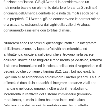
funzione profilattica. Già gli Aztechi la consideravano un
nutrimento base e un elemento della loro forza. La Spirulina è
originaria dell’America centrale ed è nota da molti secoli per le
sue proprietà. Gli Aztechi già ne conoscevano le caratteristiche
e la usavano, estraendola dai laghi della valle di Anahuac,
consumandola insieme con tortillas di mais.
Numerosi sono i benefici di quest’alga: infatti è un integratore
dell’alimentazione, sviluppa un’attività antimicrobica ed
antibatterica, grazie ai sulfolipidi che si trovano nella parete
cellulare. Inoltre essa migliora il rendimento psico-fisico, rafforza
il sistema immunitario ed è indicata nella dieta di vegetariani e di
vegani, poiché contiene vitamina B12. Last, but not least, la
Spirulina aiuta l’organismo ad eliminare i metalli pesanti. La sua
efficacia è data dalla capacità di integrare sostanze vitali che
mancano nel corpo umano, inoltre aiuta il metabolismo,
incrementa la reattività del sistema immunitario (immuno-
modulante), stimola la flora batterica intestinale, aiuta
l’eliminazione dei residui del metabolismo, ha un effetto