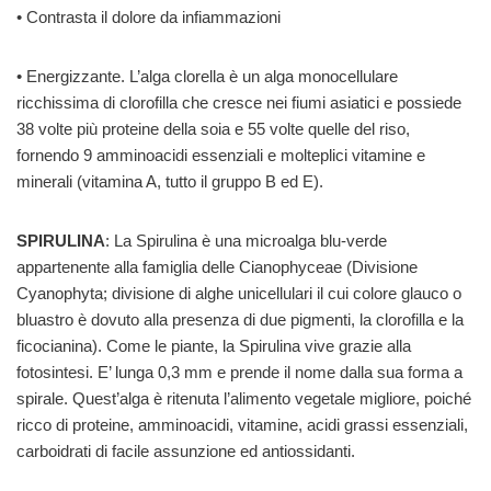
• Contrasta il dolore da infiammazioni
• Energizzante. L’alga clorella è un alga monocellulare
ricchissima di clorofilla che cresce nei fiumi asiatici e possiede
38 volte più proteine della soia e 55 volte quelle del riso,
fornendo 9 amminoacidi essenziali e molteplici vitamine e
minerali (vitamina A, tutto il gruppo B ed E).
SPIRULINA
: La Spirulina è una microalga blu-verde
appartenente alla famiglia delle Cianophyceae (Divisione
Cyanophyta; divisione di alghe unicellulari il cui colore glauco o
bluastro è dovuto alla presenza di due pigmenti, la clorofilla e la
ficocianina). Come le piante, la Spirulina vive grazie alla
fotosintesi. E’ lunga 0,3 mm e prende il nome dalla sua forma a
spirale. Quest’alga è ritenuta l’alimento vegetale migliore, poiché
ricco di proteine, amminoacidi, vitamine, acidi grassi essenziali,
carboidrati di facile assunzione ed antiossidanti.