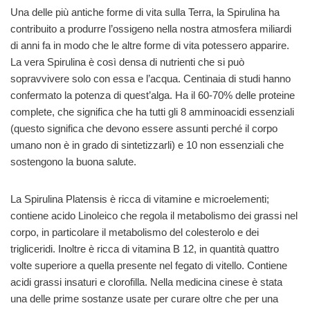
Una delle più antiche forme di vita sulla Terra, la Spirulina ha
contribuito a produrre l’ossigeno nella nostra atmosfera miliardi
di anni fa in modo che le altre forme di vita potessero apparire.
La vera Spirulina è così densa di nutrienti che si può
sopravvivere solo con essa e l’acqua. Centinaia di studi hanno
confermato la potenza di quest’alga. Ha il 60-70% delle proteine
complete, che significa che ha tutti gli 8 amminoacidi essenziali
(questo significa che devono essere assunti perché il corpo
umano non è in grado di sintetizzarli) e 10 non essenziali che
sostengono la buona salute.
La Spirulina Platensis è ricca di vitamine e microelementi;
contiene acido Linoleico che regola il metabolismo dei grassi nel
corpo, in particolare il metabolismo del colesterolo e dei
trigliceridi. Inoltre è ricca di vitamina B 12, in quantità quattro
volte superiore a quella presente nel fegato di vitello. Contiene
acidi grassi insaturi e clorofilla. Nella medicina cinese è stata
una delle prime sostanze usate per curare oltre che per una