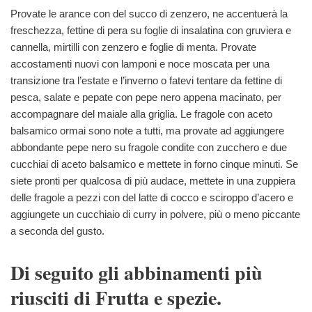
Provate le arance con del succo di zenzero, ne accentuerà la
freschezza, fettine di pera su foglie di insalatina con gruviera e
cannella, mirtilli con zenzero e foglie di menta. Provate
accostamenti nuovi con lamponi e noce moscata per una
transizione tra l’estate e l’inverno o fatevi tentare da fettine di
pesca, salate e pepate con pepe nero appena macinato, per
accompagnare del maiale alla griglia. Le fragole con aceto
balsamico ormai sono note a tutti, ma provate ad aggiungere
abbondante pepe nero su fragole condite con zucchero e due
cucchiai di aceto balsamico e mettete in forno cinque minuti. Se
siete pronti per qualcosa di più audace, mettete in una zuppiera
delle fragole a pezzi con del latte di cocco e sciroppo d’acero e
aggiungete un cucchiaio di curry in polvere, più o meno piccante
a seconda del gusto.
Di seguito gli abbinamenti più
riusciti di Frutta e spezie.