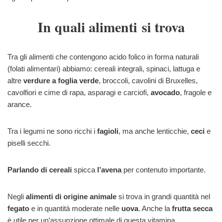
In quali alimenti si trova
Tra gli alimenti che contengono acido folico in forma naturali
(folati alimentari) abbiamo: cereali integrali, spinaci, lattuga e
altre
verdure a foglia verde
, broccoli, cavolini di Bruxelles,
cavolfiori e cime di rapa, asparagi e carciofi,
avocado
, fragole e
arance.
Tra i legumi ne sono ricchi i
fagioli
, ma anche lenticchie,
ceci
e
piselli secchi.
Parlando di cereali
spicca
l’avena
per contenuto importante.
Negli
alimenti di origine animale
si trova in grandi quantità nel
fegato
e in quantità moderate nelle
uova
. Anche la
frutta secca
è utile per un’assunzione ottimale di questa vitamina.