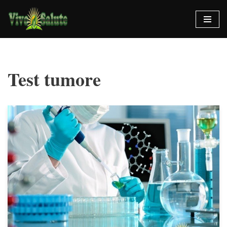
Vai
al
contenuto
Test tumore