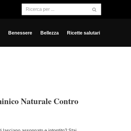
Benessere
Bellezza
Ricette salutari
minico Naturale Contro
i lasciano assonnato e intontito? Stai