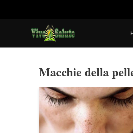
Vai
al
contenuto
Macchie della pell