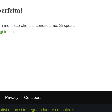
erfetta!
un mollusco che tutti conosciamo. Si sposta
i tutto »
Privacy
Collabora
cativi e non si impegna a fornire consulenza