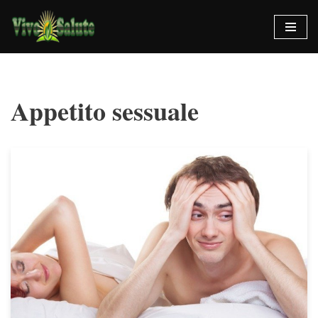
Vai
al
contenuto
Appetito sessuale