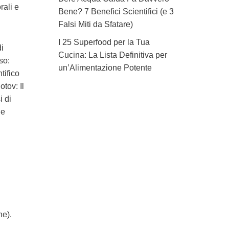
rali e
Bene? 7 Benefici Scientifici (e 3
Falsi Miti da Sfatare)
I 25 Superfood per la Tua
i
Cucina: La Lista Definitiva per
so:
un’Alimentazione Potente
tifico
tov: Il
i di
ie
ne).