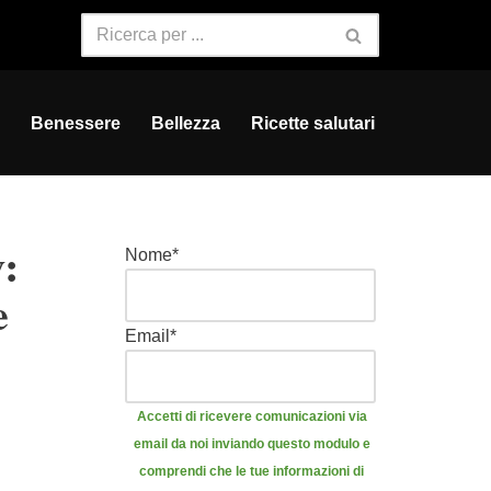
Benessere
Bellezza
Ricette salutari
:
Nome
*
e
Email
*
Accetti di ricevere comunicazioni via
email da noi inviando questo modulo e
comprendi che le tue informazioni di