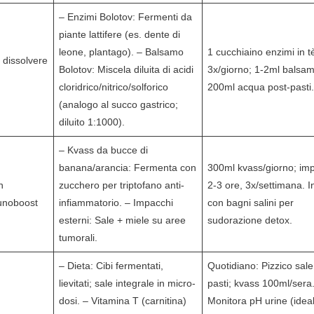
– Enzimi Bolotov: Fermenti da
piante lattifere (es. dente di
leone, plantago). – Balsamo
1 cucchiaino enzimi in t
 dissolvere
Bolotov: Miscela diluita di acidi
3x/giorno; 1-2ml balsam
cloridrico/nitrico/solforico
200ml acqua post-pasti
(analogo al succo gastrico;
diluito 1:1000).
– Kvass da bucce di
banana/arancia: Fermenta con
300ml kvass/giorno; im
n
zucchero per triptofano anti-
2-3 ore, 3x/settimana. I
munoboost
infiammatorio. – Impacchi
con bagni salini per
esterni: Sale + miele su aree
sudorazione detox.
tumorali.
– Dieta: Cibi fermentati,
Quotidiano: Pizzico sale
lievitati; sale integrale in micro-
pasti; kvass 100ml/sera
dosi. – Vitamina T (carnitina)
Monitora pH urine (idea