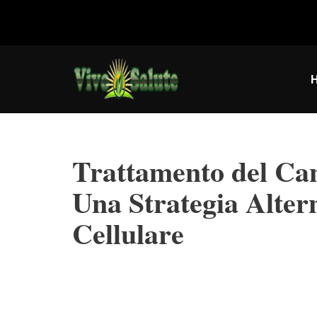
Vai
al
contenuto
Trattamento del Can
Una Strategia Alter
Cellulare