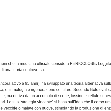
zioni che la medicina ufficiale considera PERICOLOSE. Leggil
 di una teoria controversa.
ncora attivo a 95 anni), ha sviluppato una teoria alternativa sull
mica, enzimologia e rigenerazione cellulare. Secondo Bolotov, il 
lule, ma deriva da un accumulo di scorie, tossine e cellule senes
tari. La sua “strategia vincente” si basa sull’idea che il corpo u
le vecchie o malate con nuove, stimolando la produzione di enz