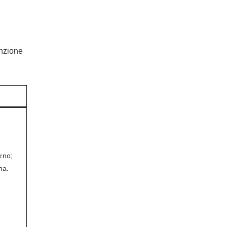
enzione
rno;
na.