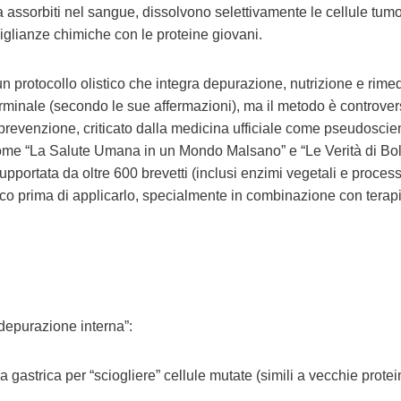
a assorbiti nel sangue, dissolvono selettivamente le cellule tumo
glianze chimiche con le proteine giovani.
 protocollo olistico che integra depurazione, nutrizione e rimed
terminale (secondo le sue affermazioni), ma il metodo è controver
la prevenzione, criticato dalla medicina ufficiale come pseudoscien
 come “La Salute Umana in un Mondo Malsano” e “Le Verità di Bolo
pportata da oltre 600 brevetti (inclusi enzimi vegetali e process
co prima di applicarlo, specialmente in combinazione con terap
depurazione interna”:
a gastrica per “sciogliere” cellule mutate (simili a vecchie protei