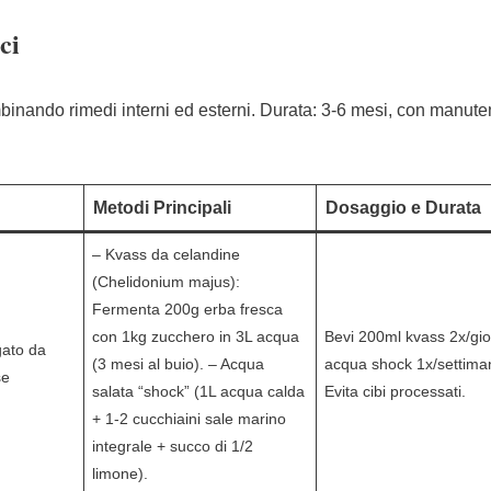
ci
nando rimedi interni ed esterni. Durata: 3-6 mesi, con manut
Metodi Principali
Dosaggio e Durata
– Kvass da celandine
(Chelidonium majus):
Fermenta 200g erba fresca
con 1kg zucchero in 3L acqua
Bevi 200ml kvass 2x/gio
gato da
(3 mesi al buio). – Acqua
acqua shock 1x/settima
se
salata “shock” (1L acqua calda
Evita cibi processati.
+ 1-2 cucchiaini sale marino
integrale + succo di 1/2
limone).