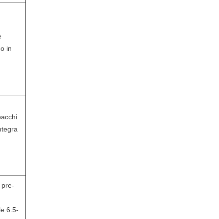
è
o in
.
pacchi
ntegra
 pre-
.
le 6.5-