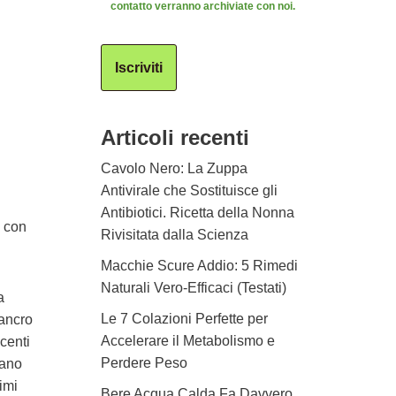
contatto verranno archiviate con noi.
Iscriviti
Articoli recenti
Cavolo Nero: La Zuppa
Antivirale che Sostituisce gli
Antibiotici. Ricetta della Nonna
o con
Rivisitata dalla Scienza
Macchie Scure Addio: 5 Rimedi
Naturali Vero-Efficaci (Testati)
a
Le 7 Colazioni Perfette per
cancro
Accelerare il Metabolismo e
centi
Perdere Peso
mano
imi
Bere Acqua Calda Fa Davvero