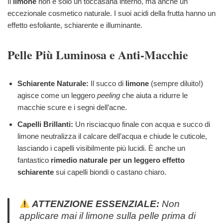
Il
limone
non è solo un toccasana interno, ma anche un
eccezionale cosmetico naturale. I suoi acidi della frutta hanno un
effetto esfoliante, schiarente e illuminante.
Pelle Più Luminosa e Anti-Macchie
Schiarente Naturale:
Il succo di
limone
(sempre diluito!)
agisce come un leggero
peeling
che aiuta a ridurre le
macchie scure e i segni dell’acne.
Capelli Brillanti:
Un risciacquo finale con acqua e succo di
limone neutralizza il calcare dell’acqua e chiude le cuticole,
lasciando i capelli visibilmente più lucidi. È anche un
fantastico
rimedio naturale per un leggero effetto
schiarente
sui capelli biondi o castano chiaro.
ATTENZIONE ESSENZIALE:
Non
applicare mai il limone sulla pelle prima di