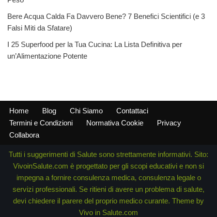
Bere Acqua Calda Fa Davvero Bene? 7 Benefici Scientifici (e 3
Falsi Miti da Sfatare)
I 25 Superfood per la Tua Cucina: La Lista Definitiva per
un’Alimentazione Potente
Home
Blog
Chi Siamo
Contattaci
Termini e Condizioni
Normativa Cookie
Privacy
Collabora
Tutti i suggerimenti di Salute sono strettamente informativi. Sito:
VivoinSalute.com è progettato per gli scopi educativi e non si
impegna a fornire consulenza medica, consulenza legale o
servizi professionali. Se ritieni di avere un problema di salute,
devi chiedere il parere del proprio medico curante. Theme by
Vivo in Salute.com