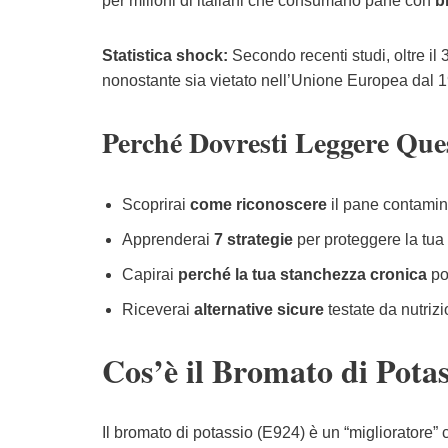
per milioni di italiani che consumano pane con
b
Statistica shock:
Secondo recenti studi, oltre il 
nonostante sia vietato nell’Unione Europea dal 
Perché Dovresti Leggere Que
Scoprirai
come riconoscere
il pane contamin
Apprenderai
7 strategie
per proteggere la tua 
Capirai
perché la tua stanchezza cronica
po
Riceverai
alternative sicure
testate da nutrizi
Cos’è il Bromato di Potas
Il bromato di potassio (E924) è un “miglioratore”