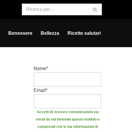
Benessere
Bellezza
Ricette salutari
Nome
*
Email
*
Accetti di ricevere comunicazioni via
email da noi inviando questo modulo e
comprendi che le tue informazioni di