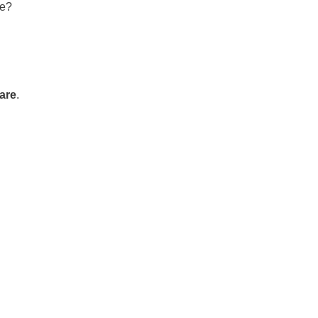
te?
are
.