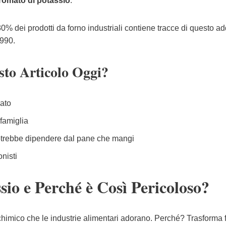
romato di potassio
.
30% dei prodotti da forno industriali contiene tracce di questo add
1990.
sto Articolo Oggi?
ato
famiglia
trebbe dipendere dal pane che mangi
onisti
sio e Perché è Così Pericoloso?
 chimico che le industrie alimentari adorano. Perché? Trasforma 