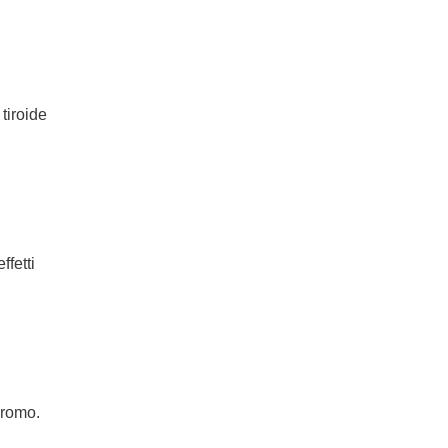
tiroide
ffetti
bromo.