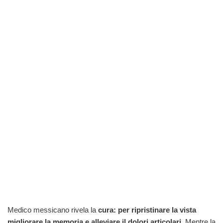
Medico messicano rivela la
cura: per ripristinare la vista
migliorare la memoria e alleviare il dolori articolari
. Mentre la