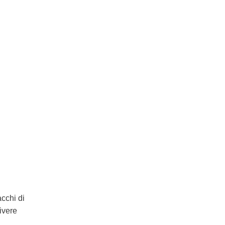
cchi di
ivere