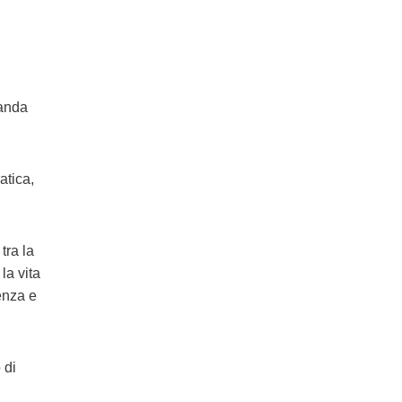
vanda
atica,
tra la
la vita
enza e
 di