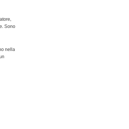
latore,
te. Sono
no nella
 un