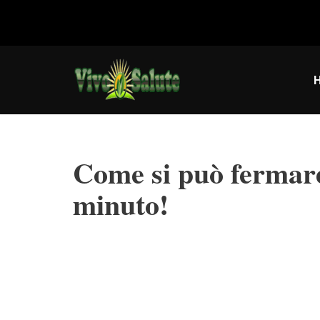
Vai
al
contenuto
Come si può fermare
minuto!