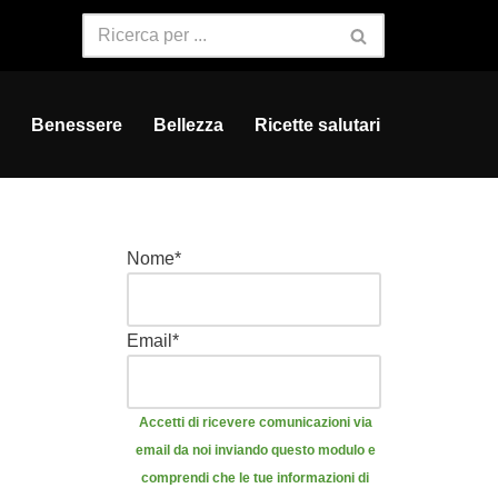
Benessere
Bellezza
Ricette salutari
Nome
*
Email
*
Accetti di ricevere comunicazioni via
email da noi inviando questo modulo e
comprendi che le tue informazioni di