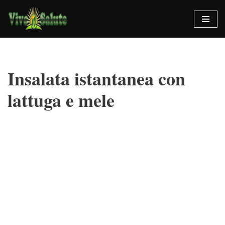
Vai
al
contenuto
Insalata istantanea con
lattuga e mele