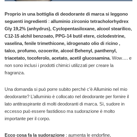
Proprio in una bottiglia di deodorante di marca si leggono
seguenti ingredienti
:
alluminio zirconio tetracholorhydrex
Gly 19,2% (anhydrus), Cyclopentasiloxane, alcool stearilico,
C12-15 alchil benzoato, PPG-14 butil etere, ciclodestrine,
vaselina, fenile trimethicone, idrogenato olio di ricino ,
talco, profumo, ozocerite, alcool Behenyl, panthenyl,
triacetato, tocoferolo, acetato, acetil glucosamina.
Wow…. e
non sono inclusi i prodotti chimici utilizzati per creare la
fragranza.
Una domanda si può porre subito perché c’è Alluminio nel mio
deodorante? L’alluminio è collocato nel deodorante per fornire il
lato antitraspirante di molti deodoranti di marca. Sì, sudore in
eccesso può essere fastidioso ma sudorazione è molto
importante per il corpo.
Ecco cosa fa la sudorazione
: aumenta le endorfine,