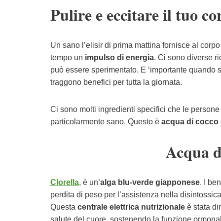
Pulire e eccitare il tuo co
Un sano l’elisir di prima mattina fornisce al corpo 
tempo un
impulso di energia
. Ci sono diverse ri
può essere sperimentato. E ‘importante quando si c
traggono benefici per tutta la giornata.
Ci sono molti ingredienti specifici che le person
particolarmente sano. Questo è
acqua di cocco
Acqua d
Clorella
, è un’
alga blu-verde giapponese
. I be
perdita di peso per l’assistenza nella disintossic
Questa
centrale elettrica nutrizionale
è stata di
salute del cuore, sostenendo la funzione ormona