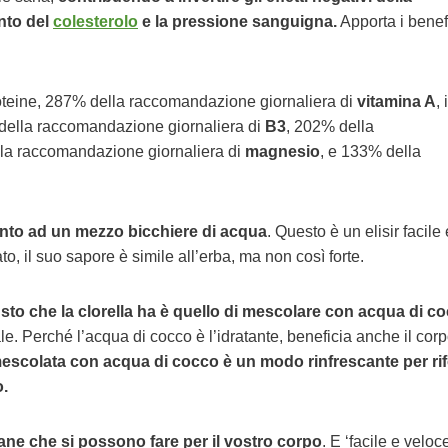
nto del
colesterolo
e la pressione sanguigna.
Apporta i benef
roteine, 287% della raccomandazione giornaliera di
vitamina A
,
 della raccomandazione giornaliera di
B3
, 202% della
i la raccomandazione giornaliera di
magnesio
, e 133% della
iunto ad un mezzo bicchiere di acqua
. Questo è un elisir facile 
o, il suo sapore è simile all’erba, ma non così forte.
sto che la clorella ha è quello di mescolare con acqua di c
le. Perché l’acqua di cocco è l’idratante, beneficia anche il corp
mescolata con acqua di cocco è un modo rinfrescante per rif
o.
ane che si possono fare per il vostro corpo
. E ‘facile e veloc