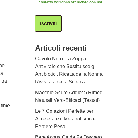
contatto verranno archiviate con noi.
Iscriviti
Articoli recenti
Cavolo Nero: La Zuppa
one
Antivirale che Sostituisce gli
tà
Antibiotici. Ricetta della Nonna
unga
Rivisitata dalla Scienza
Macchie Scure Addio: 5 Rimedi
Naturali Vero-Efficaci (Testati)
ltime
Le 7 Colazioni Perfette per
Accelerare il Metabolismo e
Perdere Peso
Bere Acqua Calda Fa Davvero