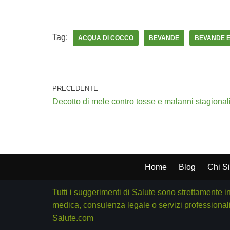
Tag:
ACQUA DI COCCO
BEVANDE
BEVANDE 
PRECEDENTE
Decotto di mele contro tosse e malanni stagional
Home
Blog
Chi S
Tutti i suggerimenti di Salute sono strettamente i
medica, consulenza legale o servizi professionali
Salute.com