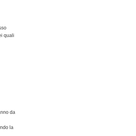
sso
ei quali
vanno da
endo la