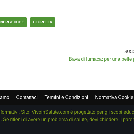
ENERGETICHE
CLORELLA
SUC
i
Bava di lumaca: per una pelle p
iamo
Contattaci
Termini e Condizioni
Normativa Cookie
nformativi. Sito: VivoinSalute.com è progettato per gli scopi edu
. Se ritieni di avere un problema di salute, devi chiedere il pa