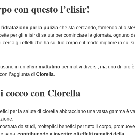
rpo con questo l’elisir!
l’
idratazione per la pulizia
che sta cercando, fornendo allo ste
cette per gli elisir di salute per cominciare la giornata, ognuno d
erca gli effetti che ha sul tuo corpo e il modo migliore in cui si
e usano in un
elisir mattutino
per motivi diversi, ma uno di loro è
con l’aggiunta di
Clorella
.
i cocco con Clorella
nefici per la salute di clorella abbracciano una vasta gamma è 
azione.
mostrata da studi, molteplici benefici per tutto il corpo, promuov
le sana,
contribuendo a invertire gli effetti negativi della