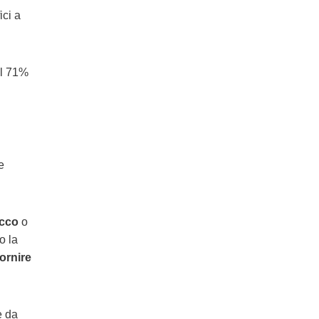
ici a
 il 71%
e
occo
o
o la
ornire
e da