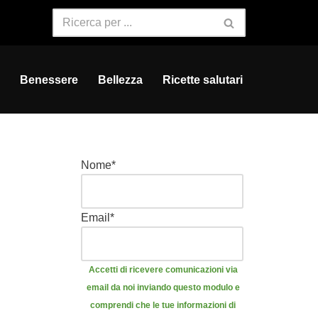
Benessere
Bellezza
Ricette salutari
Nome
*
Email
*
Accetti di ricevere comunicazioni via
email da noi inviando questo modulo e
comprendi che le tue informazioni di