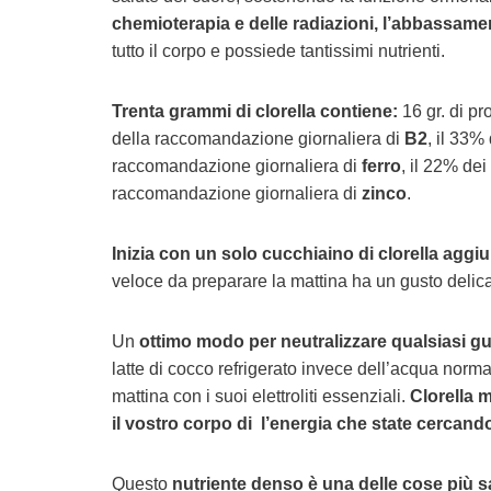
chemioterapia e delle radiazioni, l’abbassame
tutto il corpo e possiede tantissimi nutrienti.
Trenta grammi di clorella contiene:
16 gr. di p
della raccomandazione giornaliera di
B2
, il 33%
raccomandazione giornaliera di
ferro
, il 22% de
raccomandazione giornaliera di
zinco
.
Inizia con un solo cucchiaino di clorella agg
veloce da preparare la mattina ha un gusto delicat
Un
ottimo modo per neutralizzare qualsiasi gu
latte di cocco refrigerato invece dell’acqua norma
mattina con i suoi elettroliti essenziali.
Clorella 
il vostro corpo di l’energia che state cercand
Questo
nutriente denso è una delle cose più s