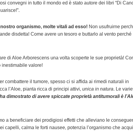
si convegni in tutto il mondo ed è stato autore dei libri “Di Canc
uarisce!”.
l nostro organismo, molte vitali ad esso!
Non usufruirne perc
grande disdetta! Come avere un tesoro e buttarlo al vento perché
iare di Aloe Arborescens una volta scoperte le sue proprietà! C
 inestimabile valore!
r combattere il tumore, spesso ci si affida ai rimedi naturali in
ca l’Aloe, pianta ricca di principi attivi,
unica in natura
. Le varie
ha dimostrato di avere spiccate
proprietà antitumorali
è l’A
smo a beneficiare dei prodigiosi effetti che alleviano le consegu
dei capelli, calma le forti nausee, potenzia l’organismo che acqu