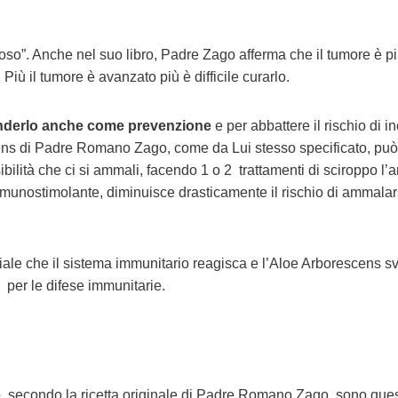
oso”. Anche nel suo libro, Padre Zago afferma che il tumore è p
Più il tumore è avanzato più è difficile curarlo.
prenderlo anche come prevenzione
e per abbattere il rischio di i
scens di Padre Romano Zago, come da Lui stesso specificato, pu
ibilità che ci si ammali, facendo 1 o 2 trattamenti di sciroppo l’
mmunostimolante, diminuisce drasticamente il rischio di ammalar
iale che il sistema immunitario reagisca e l’Aloe Arborescens s
 per le difese immunitarie.
to, secondo la ricetta originale di Padre Romano Zago, sono quest