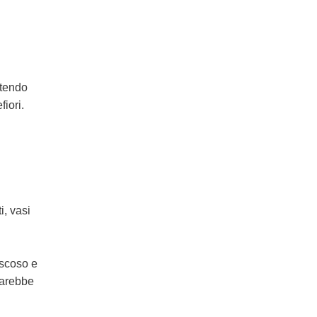
ntendo
iori.
i, vasi
iscoso e
sarebbe