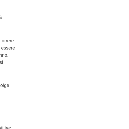
iù
ncorrere
ò essere
anno.
si
volge
i tre: