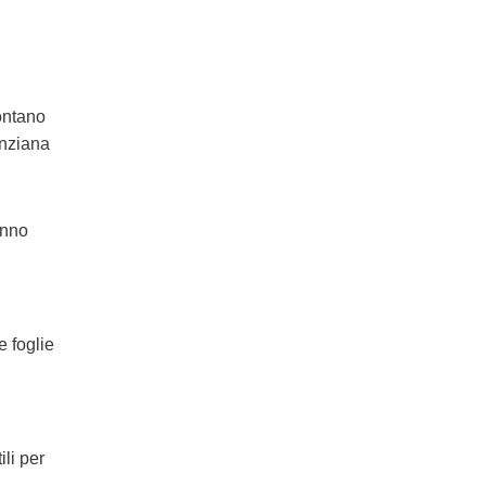
ontano
anziana
anno
e foglie
ili per