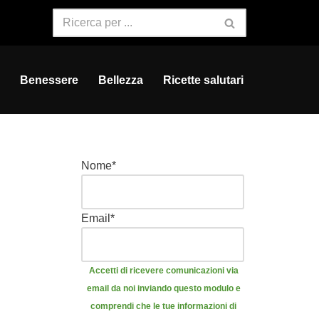
Benessere
Bellezza
Ricette salutari
Nome
*
Email
*
Accetti di ricevere comunicazioni via
email da noi inviando questo modulo e
comprendi che le tue informazioni di