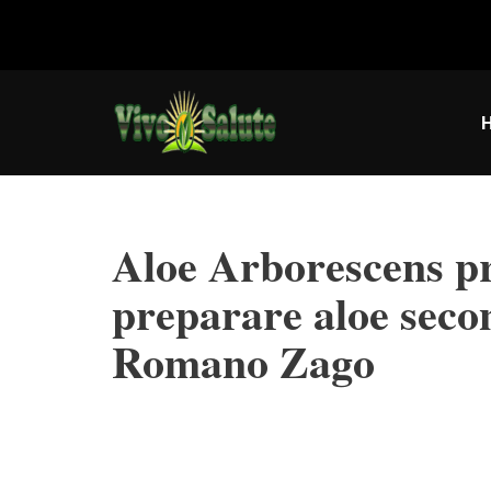
Vai
al
contenuto
Aloe Arborescens p
preparare aloe secon
Romano Zago