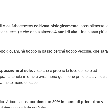
 di Aloe Arborescens
coltivata biologicamente
, possibilmente l
ariche, ecc..) e che abbia almeno
4 anni di vita
. Una pianta più 
.
troppo giovani, nè troppo in basso perché troppo vecchie, che sar
sposizione al sole
, visto che è proprio la luce del sole ad
pianta tenuta in ombra avrà meno gel, meno principi attivi, le su
rà molto meno efficace.
’Aloe Arborescens,
contiene un 30% in meno di principi attivi
ut
 Arborescens è da preferire.