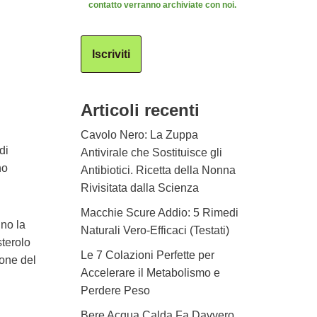
contatto verranno archiviate con noi.
Iscriviti
Articoli recenti
Cavolo Nero: La Zuppa
di
Antivirale che Sostituisce gli
no
Antibiotici. Ricetta della Nonna
Rivisitata dalla Scienza
Macchie Scure Addio: 5 Rimedi
no la
Naturali Vero-Efficaci (Testati)
sterolo
Le 7 Colazioni Perfette per
ione del
Accelerare il Metabolismo e
Perdere Peso
Bere Acqua Calda Fa Davvero