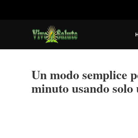
Vai
al
contenuto
Un modo semplice per
minuto usando solo 