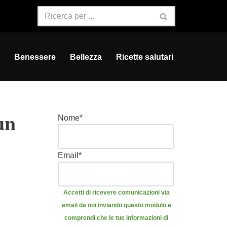
Benessere
Bellezza
Ricette salutari
un
Nome
*
Email
*
Accetti di ricevere comunicazioni via
email da noi inviando questo modulo e
comprendi che le tue informazioni di