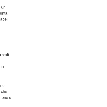
n un
punta
apelli
ienti
 in
one
a che
rrone o