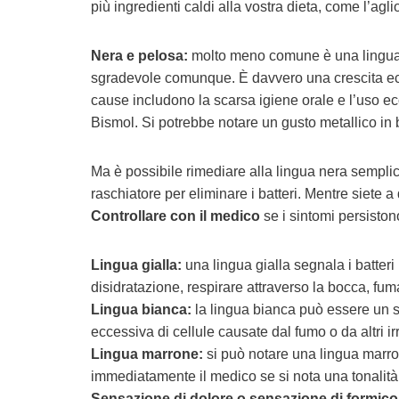
più ingredienti caldi alla vostra dieta, come l’agli
Nera e pelosa:
molto meno comune è una lingua n
sgradevole comunque. È davvero una crescita eccess
cause includono la scarsa igiene orale e l’uso e
Bismol. Si potrebbe notare un gusto metallico in 
Ma è possibile rimediare alla lingua nera sempli
raschiatore per eliminare i batteri. Mentre siete a 
Controllare con il medico
se i sintomi persistono
Lingua gialla:
una lingua gialla segnala i batteri
disidratazione, respirare attraverso la bocca, fuma
Lingua bianca:
la lingua bianca può essere un se
eccessiva di cellule causate dal fumo o da altri irr
Lingua marrone:
si può notare una lingua marr
immediatamente il medico se si nota una tonalità
Sensazione di dolore o sensazione di formicol