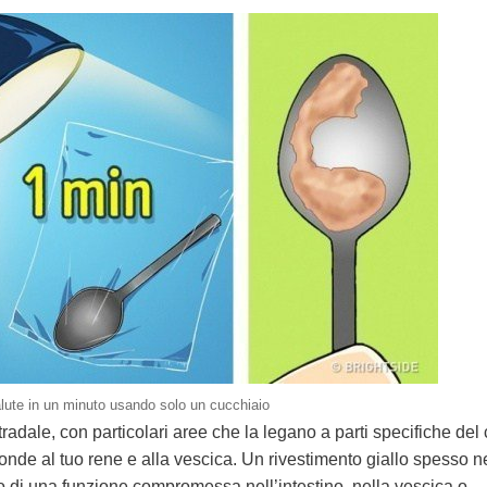
alute in un minuto usando solo un cucchiaio
dale, con particolari aree che la legano a parti specifiche del 
ponde al tuo rene e alla vescica. Un rivestimento giallo spesso n
o di una funzione compromessa nell’intestino, nella vescica o