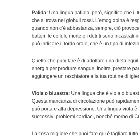
Palida:
Una lingua pallida, però, significa che il
che si trova nei globuli rossi. L’emoglobina è res
quando non c’è abbastanza, sempre, ciò provoca s
batteri, le cellule morte e i detriti sono incastra
può indicare il tordo orale, che è un tipo di infezio
Quello che puoi fare è di adottare una dieta equili
energia per produrre sangue. Inoltre, prestare par
aggiungere un raschiatore alla tua routine di igie
Viola o bluastra:
Una lingua che è viola o bluastr
Questa mancanza di circolazione può rapidamente 
può portare alla depressione. Una lingua viola è a
successivi problemi cardiaci, nonché morbo di C
La cosa migliore che puoi fare qui è tagliare tut