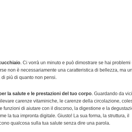
 cucchiaio
. Ci vorrà un minuto e può dimostrare se hai problemi 
Forse non è necessariamente una caratteristica di bellezza, ma u
à di più di quanto non pensi.
r la salute e le prestazioni del tuo corpo
. Guardando da vici
 rilevare carenze vitaminiche, le carenze della circolazione, cole
sue funzioni di aiutare con il discorso, la digestione e la degustaz
e la tua impronta digitale. Giusto! La sua forma, la struttura, il
i dicono qualcosa sulla tua salute senza dire una parola.