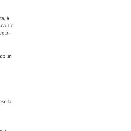
ta, è
cca. Le
epto-
ndo un
escita
 può