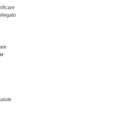
nificare
ollegato
are
er
salute