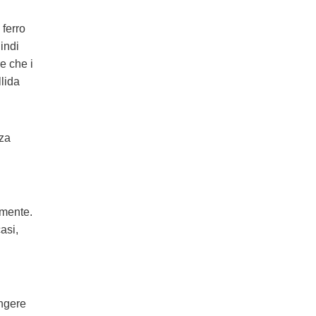
 ferro
indi
e che i
llida
nza
amente.
asi,
ungere