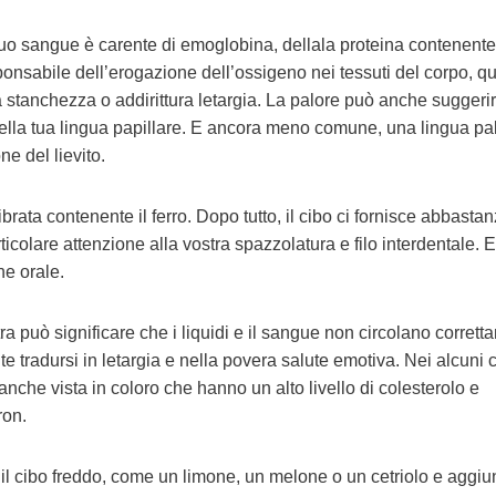
 tuo sangue è carente di emoglobina, dellala proteina contenente
ponsabile dell’erogazione dell’ossigeno nei tessuti del corpo, qu
tanchezza o addirittura letargia. La palore può anche suggerir
ti nella tua lingua papillare. E ancora meno comune, una lingua pa
ne del lievito.
brata contenente il ferro. Dopo tutto, il cibo ci fornisce abbasta
ticolare attenzione alla vostra spazzolatura e filo interdentale. E
ne orale.
a può significare che i liquidi e il sangue non circolano corrett
tradursi in letargia e nella povera salute emotiva. Nei alcuni c
nche vista in coloro che hanno un alto livello di colesterolo e
ron.
to il cibo freddo, come un limone, un melone o un cetriolo e aggi