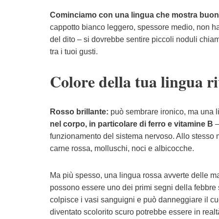
Cominciamo con una lingua che mostra buone 
cappotto bianco leggero, spessore medio, non ha c
del dito – si dovrebbe sentire piccoli noduli chia
tra i tuoi gusti.
Colore della tua lingua ri
Rosso brillante:
può sembrare ironico, ma una li
nel corpo, in particolare di ferro e vitamine B
–
funzionamento del sistema nervoso. Allo stesso mod
carne rossa, molluschi, noci e albicocche.
Ma più spesso, una lingua rossa avverte delle mal
possono essere uno dei primi segni della febbre s
colpisce i vasi sanguigni e può danneggiare il c
diventato scolorito scuro potrebbe essere in real