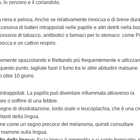
o, lo zenzero e il coriandolo.
era e pelosa. Anche se relativamente innocua e di breve dura
iva di batteri intrappolati nelle papille e altri detriti nella bo
ccessivo di tabacco, antibiotici o farmaci per lo stomaco come P
bocca e un cattivo respiro.
cemente spazzolando e filettando più frequentemente e utilizza
questo punto, tagliate fuori il fumo tra le altre abitudini malsane.
 oltre 10 giorni.
 intrappolati. La papilla può diventare infiammata attraverso la
re o soffrire di una febbre.
gno di disidratazione, tordo orale o leucoplachia, che è una cr
itanti della lingua.
one come un segno precoce del melanoma, quindi consultare
 marrone sulla lingua.
io della lingua:
Se la lingua è intorpidita o si sente formicolio,