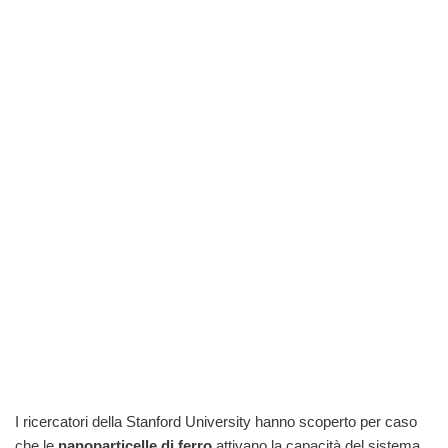
I ricercatori della Stanford University hanno scoperto per caso
che le
nanoparticelle di ferro
attivano la capacità del sistema