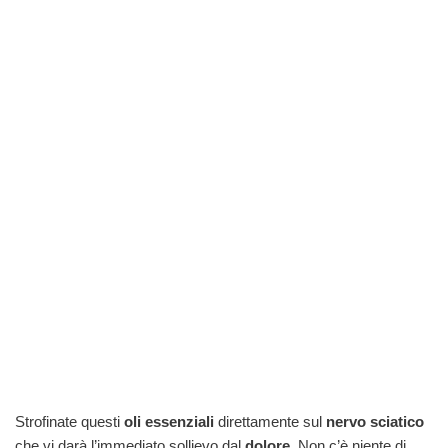
Strofinate questi
oli essenziali
direttamente sul
nervo sciatico
che vi darà l’immediato sollievo dal
dolore
. Non c’è niente di