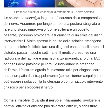
Strofinare questi oli essenziali direttamente sul nervo sciatico
Le cause.
La
sciatalgia
in genere è causata dalla compressione
del nervo. Assumere per lungo tempo una postura sbagliata o
fare uno sforzo improvviso (come sollevare un oggetto
pesante), possono provocare la fuoriuscita di un ernia dai dischi
intervertebrali. Molto spesso le cause della sciatica rimangono
oscure, poiché è difficile fare una diagnosi esatta e solitamente il
disturbo passa in poche settimane. Il medico prescrive una
radiografia del rachide e una risonanza magnetica (o una TAC)
per escludere patologie più gravi e individuare la presenza
dell’ernia. L’elettromiografia è un’esame utile per diagnosticare
una neuropatia da intrappolamento (come il tunner carpale) che
può essere risolta con la fisioterapia o con un piccolo intervento
chiurgico per sbloccare il nervo.
Come si risolve. Quando il nervo è infiammato
, svolgere le
normali attività quotidiane può diventare difficile, o addirittura