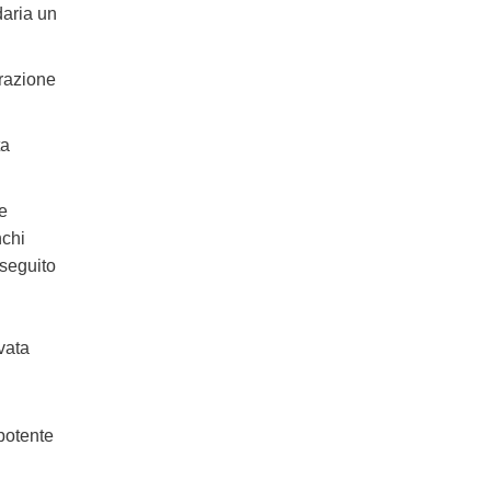
daria un
razione
ta
ie
nchi
 seguito
vata
potente
,