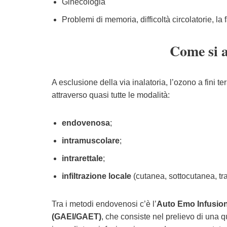
Ginecologia
Problemi di memoria, difficoltà circolatorie, la f
Come si a
A esclusione della via inalatoria, l’ozono a fini t
attraverso quasi tutte le modalità:
endovenosa
;
intramuscolare
;
intrarettale
;
infiltrazione locale
(cutanea, sottocutanea, tra
Tra i metodi endovenosi c’è
l’
Auto Emo Infusio
(GAEI/GAET)
, che consiste nel prelievo di una q