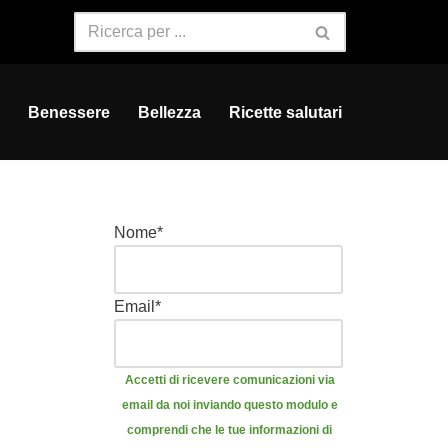
Benessere
Bellezza
Ricette salutari
Nome
*
Email
*
Accetti di ricevere comunicazioni via
email da noi inviando questo modulo e
comprendi che le tue informazioni di