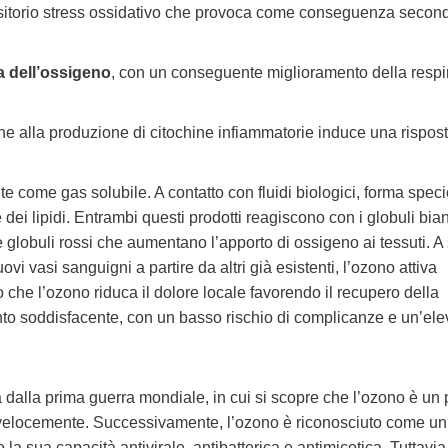
nsitorio stress ossidativo che provoca come conseguenza secon
 dell’ossigeno
, con un conseguente miglioramento della respi
one alla produzione di citochine infiammatorie induce una rispos
nte come gas solubile. A contatto con fluidi biologici, forma spec
 dei lipidi. Entrambi questi prodotti reagiscono con i globuli bia
 globuli rossi che aumentano l’apporto di ossigeno ai tessuti. A
i vasi sanguigni a partire da altri già esistenti, l’ozono attiva
 che l’ozono riduca il dolore locale favorendo il recupero della
ento soddisfacente, con un basso rischio di complicanze e un’ele
 dalla prima guerra mondiale, in cui si scopre che l’ozono è un 
ne velocemente. Successivamente, l’ozono è riconosciuto come un
 la sua capacità antivirale, antibatterica e antimicotica. Tuttavia