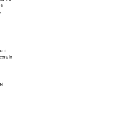
di
e
ioni
cora in
el