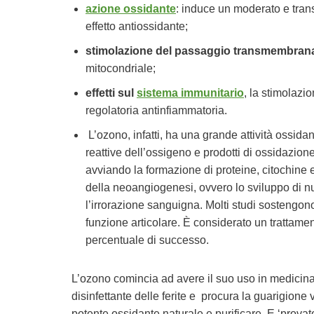
azione ossidante
: induce un moderato e tra
effetto antiossidante;
stimolazione del passaggio transmembrana
mitocondriale;
effetti sul
sistema immunitario
, la stimolazi
regolatoria antinfiammatoria.
​L’ozono, infatti, ha una grande attività ossida
reattive dell’ossigeno e prodotti di ossidazione
avviando la formazione di proteine, citochine e
della neoangiogenesi, ovvero lo sviluppo di nuov
l’irrorazione sanguigna. Molti studi sostengono
funzione articolare. È considerato un trattam
percentuale di successo.
L’ozono comincia ad avere il suo uso in medicina
disinfettante delle ferite e procura la guarigio
potente ossidante naturale e purificare. E ‘provato