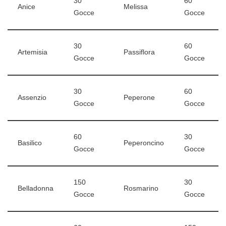
30
60
Anice
Melissa
Gocce
Gocce
30
60
Artemisia
Passiflora
Gocce
Gocce
30
60
Assenzio
Peperone
Gocce
Gocce
60
30
Basilico
Peperoncino
Gocce
Gocce
150
30
Belladonna
Rosmarino
Gocce
Gocce