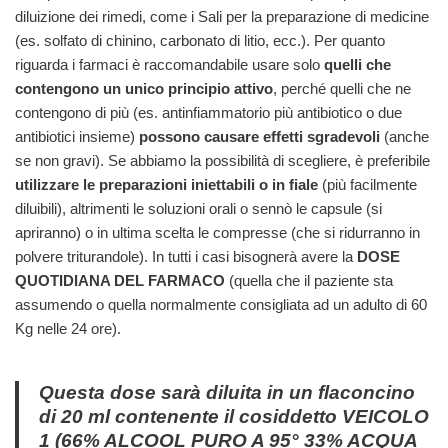
diluizione dei rimedi, come i Sali per la preparazione di medicine
(es. solfato di chinino, carbonato di litio, ecc.). Per quanto
riguarda i farmaci è raccomandabile usare solo
quelli che
contengono un unico principio attivo
, perché quelli che ne
contengono di più (es. antinfiammatorio più antibiotico o due
antibiotici insieme)
possono causare effetti sgradevoli
(anche
se non gravi). Se abbiamo la possibilità di scegliere, è preferibile
utilizzare le preparazioni iniettabili o in fiale
(più facilmente
diluibili), altrimenti le soluzioni orali o sennò le capsule (si
apriranno) o in ultima scelta le compresse (che si ridurranno in
polvere triturandole). In tutti i casi bisognerà avere la
DOSE
QUOTIDIANA DEL FARMACO
(quella che il paziente sta
assumendo o quella normalmente consigliata ad un adulto di 60
Kg nelle 24 ore).
Questa dose sarà diluita in un flaconcino
di 20 ml contenente il cosiddetto VEICOLO
1 (66% ALCOOL PURO A 95° 33% ACQUA