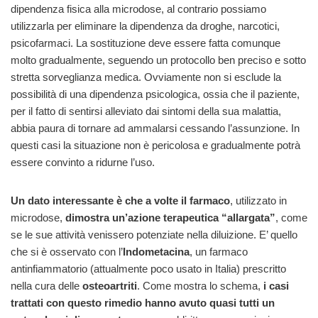
dipendenza fisica alla microdose, al contrario possiamo
utilizzarla per eliminare la dipendenza da droghe, narcotici,
psicofarmaci. La sostituzione deve essere fatta comunque
molto gradualmente, seguendo un protocollo ben preciso e sotto
stretta sorveglianza medica. Ovviamente non si esclude la
possibilità di una dipendenza psicologica, ossia che il paziente,
per il fatto di sentirsi alleviato dai sintomi della sua malattia,
abbia paura di tornare ad ammalarsi cessando l’assunzione. In
questi casi la situazione non è pericolosa e gradualmente potrà
essere convinto a ridurne l’uso.
Un dato interessante è che a volte il farmaco
, utilizzato in
microdose,
dimostra un’azione terapeutica “allargata”
, come
se le sue attività venissero potenziate nella diluizione. E’ quello
che si è osservato con l’
Indometacina
, un farmaco
antinfiammatorio (attualmente poco usato in Italia) prescritto
nella cura delle
osteoartriti
. Come mostra lo schema,
i casi
trattati con questo rimedio hanno avuto quasi tutti un