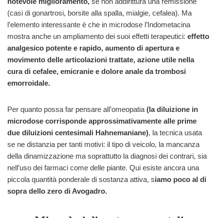
notevole miglioramento,
se non addirittura una remissione
(casi di gonartrosi, borsite alla spalla, mialgie, cefalea). Ma
l’elemento interessante è che in microdose l’Indometacina
mostra anche un ampliamento dei suoi effetti terapeutici:
effetto
analgesico potente e rapido, aumento di apertura e
movimento delle articolazioni trattate, azione utile nella
cura di cefalee, emicranie e dolore anale da trombosi
emorroidale.
Per quanto possa far pensare all’omeopatia
(la diluizione in
microdose corrisponde approssimativamente alle prime
due diluizioni centesimali Hahnemaniane)
, la tecnica usata
se ne distanzia per tanti motivi: il tipo di veicolo, la mancanza
della dinamizzazione ma soprattutto la diagnosi dei contrari, sia
nell’uso dei farmaci come delle piante. Qui esiste ancora una
piccola quantità ponderale di sostanza attiva, s
iamo poco al di
sopra dello zero di Avogadro.