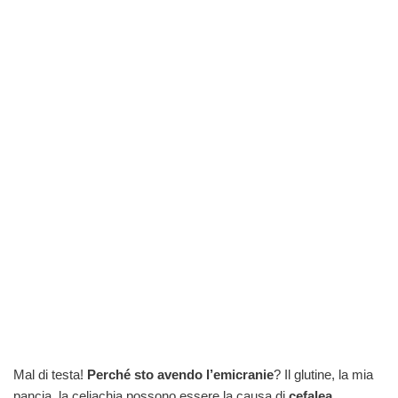
Mal di testa!
Perché sto avendo l’emicranie
? Il glutine, la mia
pancia, la celiachia possono essere la causa di
cefalea
,