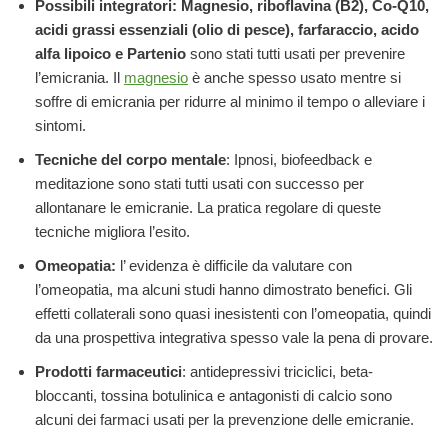
Possibili integratori:
Magnesio, riboflavina (B2), Co-Q10,
acidi grassi essenziali (olio di pesce), farfaraccio, acido
alfa lipoico e Partenio
sono stati tutti usati per prevenire
l’emicrania. Il
magnesio
è anche spesso usato mentre si
soffre di emicrania per ridurre al minimo il tempo o alleviare i
sintomi.
Tecniche del corpo mentale
: Ipnosi, biofeedback e
meditazione sono stati tutti usati con successo per
allontanare le emicranie. La pratica regolare di queste
tecniche migliora l’esito.
Omeopatia:
l’ evidenza è difficile da valutare con
l’omeopatia, ma alcuni studi hanno dimostrato benefici. Gli
effetti collaterali sono quasi inesistenti con l’omeopatia, quindi
da una prospettiva integrativa spesso vale la pena di provare.
Prodotti farmaceutici
: antidepressivi triciclici, beta-
bloccanti, tossina botulinica e antagonisti di calcio sono
alcuni dei farmaci usati per la prevenzione delle emicranie.