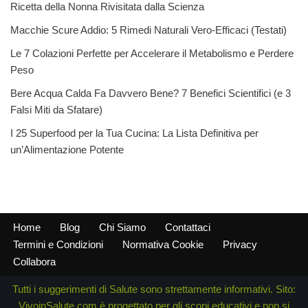
Ricetta della Nonna Rivisitata dalla Scienza
Macchie Scure Addio: 5 Rimedi Naturali Vero-Efficaci (Testati)
Le 7 Colazioni Perfette per Accelerare il Metabolismo e Perdere
Peso
Bere Acqua Calda Fa Davvero Bene? 7 Benefici Scientifici (e 3
Falsi Miti da Sfatare)
I 25 Superfood per la Tua Cucina: La Lista Definitiva per
un’Alimentazione Potente
Home
Blog
Chi Siamo
Contattaci
Termini e Condizioni
Normativa Cookie
Privacy
Collabora
Tutti i suggerimenti di Salute sono strettamente informativi. Sito:
VivoinSalute.com è progettato per gli scopi educativi e non si