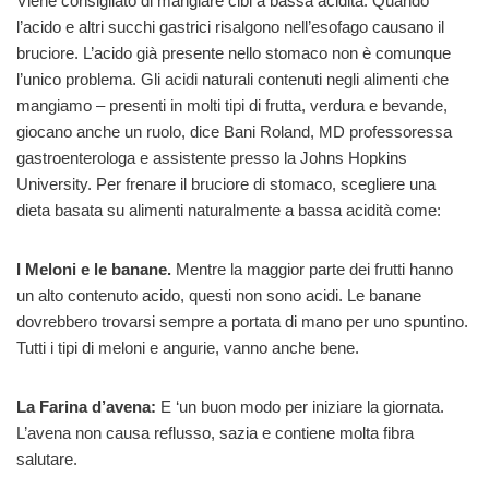
Viene consigliato di mangiare cibi a bassa acidità. Quando
l’acido e altri succhi gastrici risalgono nell’esofago causano il
bruciore. L’acido già presente nello stomaco non è comunque
l’unico problema. Gli acidi naturali contenuti negli alimenti che
mangiamo – presenti in molti tipi di frutta, verdura e bevande,
giocano anche un ruolo, dice Bani Roland, MD professoressa
gastroenterologa e assistente presso la Johns Hopkins
University. Per frenare il bruciore di stomaco, scegliere una
dieta basata su alimenti naturalmente a bassa acidità come:
I Meloni e le banane.
Mentre la maggior parte dei frutti hanno
un alto contenuto acido, questi non sono acidi. Le banane
dovrebbero trovarsi sempre a portata di mano per uno spuntino.
Tutti i tipi di meloni e angurie, vanno anche bene.
La Farina d’avena:
E ‘un buon modo per iniziare la giornata.
L’avena non causa reflusso, sazia e contiene molta fibra
salutare.