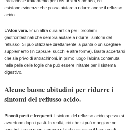
tradizionale trattamento per i disturbi di stomaco, ed
esistono evidenze che possa aiutare a ridurre anche il reflusso
acido.
L’Aloe vera.
E’ un altra cura antica per i problemi
gastrointestinali che sembra aiutare a ridurre i sintomi del
reflusso. Si può utilizzare direttamente la pianta o un scegliere
supplemento (in capsule, succhi e altre forme). Basta accertarsi
che sia privo di antrachinoni, in primo luogo l’aloina contenuta
nella pelle delle foglie che può essere irritante per il sistema
digestivo.
Alcune buone abitudini per ridurre i
sintomi del reflusso acido.
Piccoli pasti e frequenti.
I sintomi del reflusso acido spesso si
avvertono dopo i pasti. In realtà, ciò che si può mangiare nei
banchetti sono quasi sempre cibi che causano il bruciore di