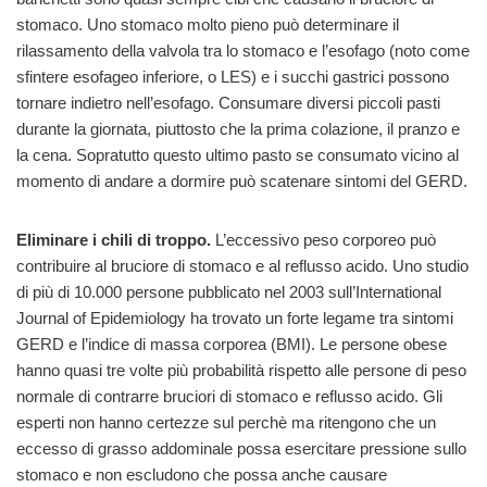
stomaco. Uno stomaco molto pieno può determinare il
rilassamento della valvola tra lo stomaco e l’esofago (noto come
sfintere esofageo inferiore, o LES) e i succhi gastrici possono
tornare indietro nell’esofago. Consumare diversi piccoli pasti
durante la giornata, piuttosto che la prima colazione, il pranzo e
la cena. Sopratutto questo ultimo pasto se consumato vicino al
momento di andare a dormire può scatenare sintomi del GERD.
Eliminare i chili di troppo.
L’eccessivo peso corporeo può
contribuire al bruciore di stomaco e al reflusso acido. Uno studio
di più di 10.000 persone pubblicato nel 2003 sull’International
Journal of Epidemiology ha trovato un forte legame tra sintomi
GERD e l’indice di massa corporea (BMI). Le persone obese
hanno quasi tre volte più probabilità rispetto alle persone di peso
normale di contrarre bruciori di stomaco e reflusso acido. Gli
esperti non hanno certezze sul perchè ma ritengono che un
eccesso di grasso addominale possa esercitare pressione sullo
stomaco e non escludono che possa anche causare