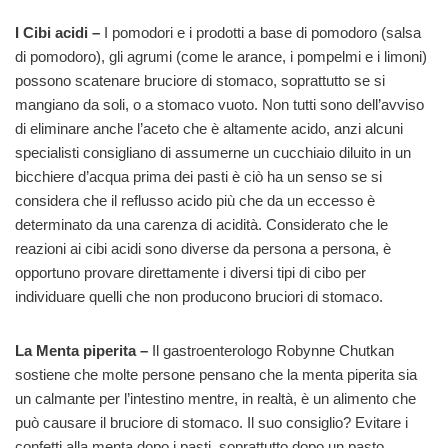
I Cibi acidi –
I pomodori e i prodotti a base di pomodoro (salsa
di pomodoro), gli agrumi (come le arance, i pompelmi e i limoni)
possono scatenare bruciore di stomaco, soprattutto se si
mangiano da soli, o a stomaco vuoto. Non tutti sono dell’avviso
di eliminare anche l’aceto che è altamente acido, anzi alcuni
specialisti consigliano di assumerne un cucchiaio diluito in un
bicchiere d’acqua prima dei pasti è ciò ha un senso se si
considera che il reflusso acido più che da un eccesso è
determinato da una carenza di acidità. Considerato che le
reazioni ai cibi acidi sono diverse da persona a persona, è
opportuno provare direttamente i diversi tipi di cibo per
individuare quelli che non producono bruciori di stomaco.
La Menta piperita –
Il gastroenterologo Robynne Chutkan
sostiene che molte persone pensano che la menta piperita sia
un calmante per l’intestino mentre, in realtà, è un alimento che
può causare il bruciore di stomaco. Il suo consiglio? Evitare i
confetti alla menta dopo i pasti, soprattutto dopo un pasto