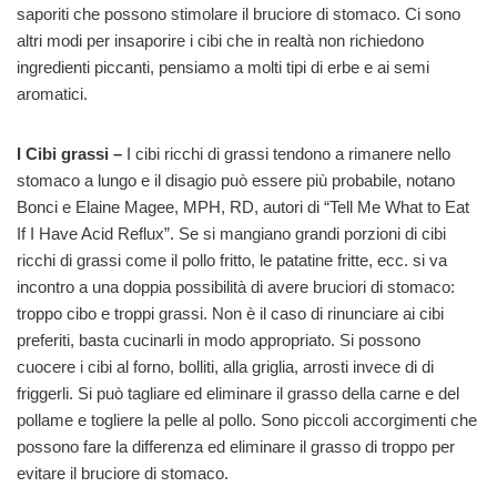
saporiti che possono stimolare il bruciore di stomaco. Ci sono
altri modi per insaporire i cibi che in realtà non richiedono
ingredienti piccanti, pensiamo a molti tipi di erbe e ai semi
aromatici.
I Cibi grassi –
I cibi ricchi di grassi tendono a rimanere nello
stomaco a lungo e il disagio può essere più probabile, notano
Bonci e Elaine Magee, MPH, RD, autori di “Tell Me What to Eat
If I Have Acid Reflux”. Se si mangiano grandi porzioni di cibi
ricchi di grassi come il pollo fritto, le patatine fritte, ecc. si va
incontro a una doppia possibilità di avere bruciori di stomaco:
troppo cibo e troppi grassi. Non è il caso di rinunciare ai cibi
preferiti, basta cucinarli in modo appropriato. Si possono
cuocere i cibi al forno, bolliti, alla griglia, arrosti invece di di
friggerli. Si può tagliare ed eliminare il grasso della carne e del
pollame e togliere la pelle al pollo. Sono piccoli accorgimenti che
possono fare la differenza ed eliminare il grasso di troppo per
evitare il bruciore di stomaco.