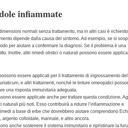
ndole infiammate
dimensioni normali senza trattamento, ma in altri casi è richiest
ttamento dipende dalla causa del sintomo. Ad esempio, se si sospe
onodo per aiutare a confermare la diagnosi. Se il problema è una
tto. Inoltre, altri rimedi olistici o naturali possono essere applica
possono essere applicati per il trattamento di ingrossamento del
uriaticum, e altri trattamenti, nonché le tinture omeopatici poss
olare una risposta immunitaria adeguata.
ssono essere applicate anche per trattare questa condizione. Ag
ci naturali più noti. Esso contribuirà a ridurre l’infiammazione e
ri rimedi a base di erbe che dovrebbero aiutare comprendono Ech
, argento colloidale, mannaie, e altro ancora.
ono anche sostenere il sistema immunitario e ripristinare la fun