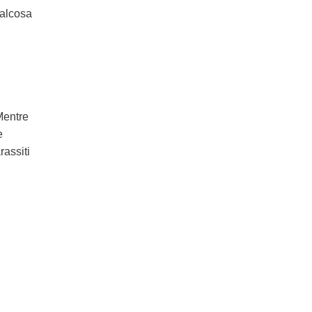
ualcosa
 Mentre
e
rassiti