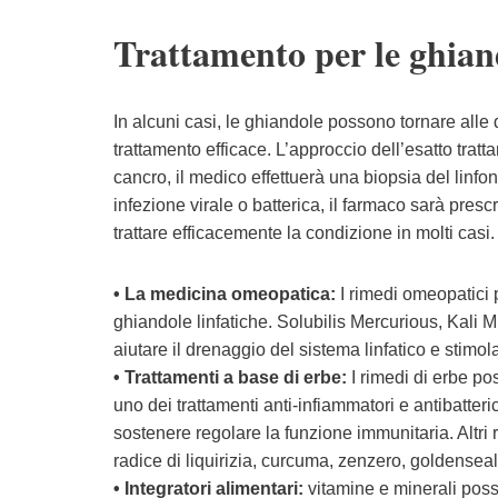
Trattamento per le ghia
In alcuni casi, le ghiandole possono tornare alle 
trattamento efficace. L’approccio dell’esatto tra
cancro, il medico effettuerà una biopsia del linf
infezione virale o batterica, il farmaco sarà prescri
trattare efficacemente la condizione in molti casi.
• La medicina omeopatica:
I rimedi omeopatici 
ghiandole linfatiche. Solubilis Mercurious, Kali M
aiutare il drenaggio del sistema linfatico e stim
• Trattamenti a base di erbe:
I rimedi di erbe po
uno dei trattamenti anti-infiammatori e antibatteri
sostenere regolare la funzione immunitaria. Alt
radice di liquirizia, curcuma, zenzero, goldenseal
• Integratori alimentari:
vitamine e minerali poss