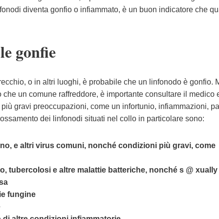
linfonodi diventa gonfio o infiammato, è un buon indicatore che q
e gonfie
recchio, o in altri luoghi, è probabile che un linfonodo è gonfio.
rio che un comune raffreddore, è importante consultare il medico 
e più gravi preoccupazioni, come un infortunio, infiammazioni, pa
ossamento dei linfonodi situati nel collo in particolare sono:
ono, e altri virus comuni, nonché condizioni più gravi, come
tto, tubercolosi e altre malattie batteriche, nonché s @ xually
ssa
ie fungine
e
 di altre condizioni infiammatorie