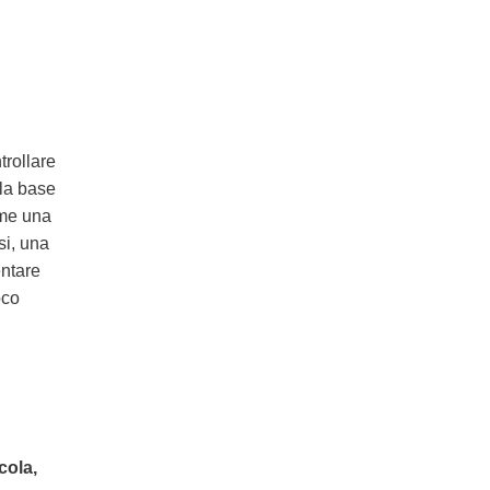
trollare
 la base
ome una
si, una
entare
oco
cola,