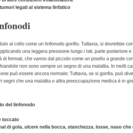
tumori legati al sistema linfatico
infonodi
ulo al collo come un linfonodo gonfio. Tuttavia, si dovrebbe con
 applicando una leggera pressione lungo i lati, parte posteriore e
età di formati, che vanno dal piccolo come un pisello a grande c
 ghiandole non sono sempre un segno di una malattia. In molti ca
one può essere ancora normale; Tuttavia, se si gonfia, può div
ri segni che una malattia o altra preoccupazione medica è in gi
to del linfonodo
e toccato
al di gola, ulcere nella bocca, stanchezza, tosse, naso che 