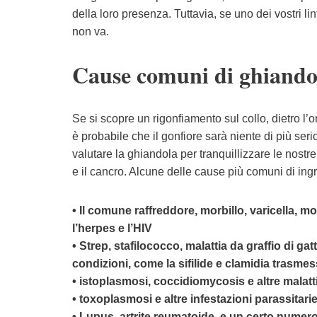
della loro presenza. Tuttavia, se uno dei vostri 
non va.
Cause comuni di ghiandol
Se si scopre un rigonfiamento sul collo, dietro l’o
è probabile che il gonfiore sarà niente di più se
valutare la ghiandola per tranquillizzare le nostr
e il cancro. Alcune delle cause più comuni di ingr
• Il comune raffreddore, morbillo, varicella, m
l’herpes e l’HIV
• Strep, stafilococco, malattia da graffio di ga
condizioni, come la sifilide e clamidia trasme
• istoplasmosi, coccidiomycosis e altre malatt
• toxoplasmosi e altre infestazioni parassitari
• Lupus, artrite reumatoide, e un certo numero