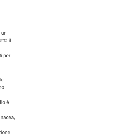
o un
tta il
ti per
le
ono
lio è
inacea,
zione