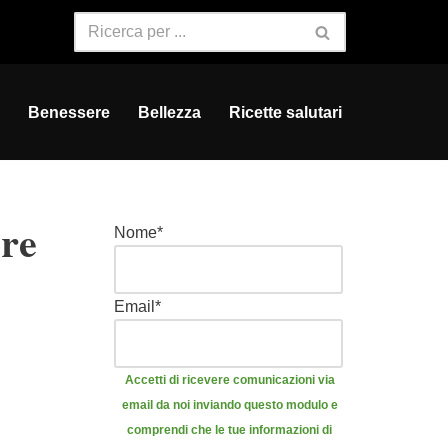
Benessere
Bellezza
Ricette salutari
ere
Nome
*
Email
*
Accetti di ricevere comunicazioni via
email da noi inviando questo modulo e
comprendi che le tue informazioni di