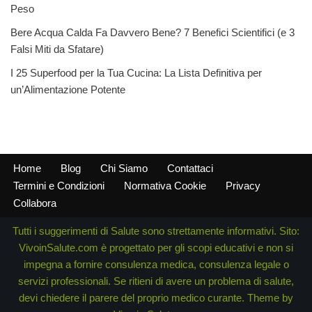
Peso
Bere Acqua Calda Fa Davvero Bene? 7 Benefici Scientifici (e 3
Falsi Miti da Sfatare)
I 25 Superfood per la Tua Cucina: La Lista Definitiva per
un’Alimentazione Potente
Home
Blog
Chi Siamo
Contattaci
Termini e Condizioni
Normativa Cookie
Privacy
Collabora
Tutti i suggerimenti di Salute sono strettamente informativi. Sito:
VivoinSalute.com è progettato per gli scopi educativi e non si
impegna a fornire consulenza medica, consulenza legale o
servizi professionali. Se ritieni di avere un problema di salute,
devi chiedere il parere del proprio medico curante. Theme by