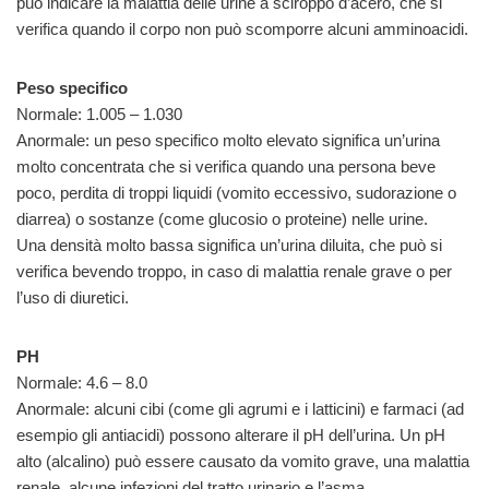
può indicare la malattia delle urine a sciroppo d’acero, che si
verifica quando il corpo non può scomporre alcuni amminoacidi.
Peso specifico
Normale: 1.005 – 1.030
Anormale: un peso specifico molto elevato significa un’urina
molto concentrata che si verifica quando una persona beve
poco, perdita di troppi liquidi (vomito eccessivo, sudorazione o
diarrea) o sostanze (come glucosio o proteine) nelle urine.
Una densità molto bassa significa un’urina diluita, che può si
verifica bevendo troppo, in caso di malattia renale grave o per
l’uso di diuretici.
PH
Normale: 4.6 – 8.0
Anormale: alcuni cibi (come gli agrumi e i latticini) e farmaci (ad
esempio gli antiacidi) possono alterare il pH dell’urina. Un pH
alto (alcalino) può essere causato da vomito grave, una malattia
renale, alcune infezioni del tratto urinario e l’asma.