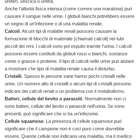
ureteri, vescica o uretra.
Anche l’attività fisica intensa (come correre una maratona) può
causare il sangue nelle urine. I globuli bianchi potrebbero essere
un segno di un’infezione o di una malattia renale.
Calcoli
. Alcuni tipi di malattie renali possono causare la
formazione di blocchi di materiale (chiamati calcoli) nei tubi
piccoli dei reni. I calcoli sono poi espulsi tramite l’urina. I calcoli
possono essere costituiti da globuli rossi o bianchi, sostanze
ceree o grasse o proteine. Il tipo di calcoli nelle urine può aiutare
a mostrare che tipo di malattia renale causa il disturbo.
Cristalli
. Spesso le persone sane hanno pochi cristalli nelle
urine. Un numero alto di cristalli o alcuni tipi di cristalli possono
indicare dei calcoli renali o un problema con il metabolismo.
Batteri, cellule del lievito o parassiti
. Normalmente non ci
sono batteri, cellule del lievito o parassiti nell’urina. Se sono
presenti, può significare che si ha un’infezione.
Cellule squamose
. La presenza di cellule squamose può
significare che il campione non è così puro come dovrebbe
essere. Queste cellule non indicano una malattia, ma il medico