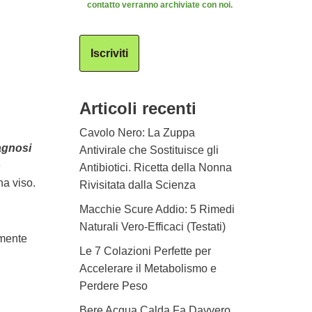
contatto verranno archiviate con noi.
Iscriviti
Articoli recenti
Cavolo Nero: La Zuppa
agnosi
Antivirale che Sostituisce gli
e
Antibiotici. Ricetta della Nonna
na viso.
Rivisitata dalla Scienza
Macchie Scure Addio: 5 Rimedi
Naturali Vero-Efficaci (Testati)
amente
Le 7 Colazioni Perfette per
Accelerare il Metabolismo e
Perdere Peso
Bere Acqua Calda Fa Davvero