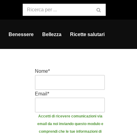
Benessere
Bellezza
Ricette salutari
Nome
*
Email
*
Accetti di ricevere comunicazioni via
email da noi inviando questo modulo e
comprendi che le tue informazioni di