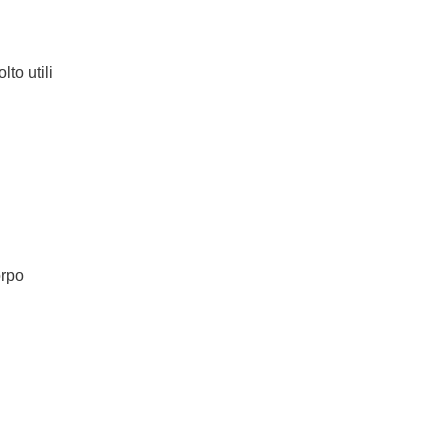
to utili
orpo