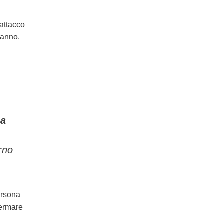
 attacco
 anno.
 a
rno
ersona
fermare