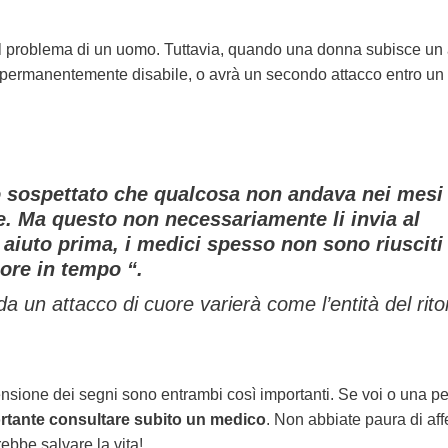
 il ​​problema di un uomo. Tuttavia, quando una donna subisce un
a permanentemente disabile, o avrà un secondo attacco entro un
o sospettato che qualcosa non andava nei mesi
ore. Ma questo non necessariamente li invia al
aiuto prima, i medici spesso non sono riusciti
uore in tempo “.
a un attacco di cuore varierà come l’entità del rito
rensione dei segni sono entrambi così importanti. Se voi o una p
tante consultare subito un medico
. Non abbiate paura di af
rebbe salvare la vita!