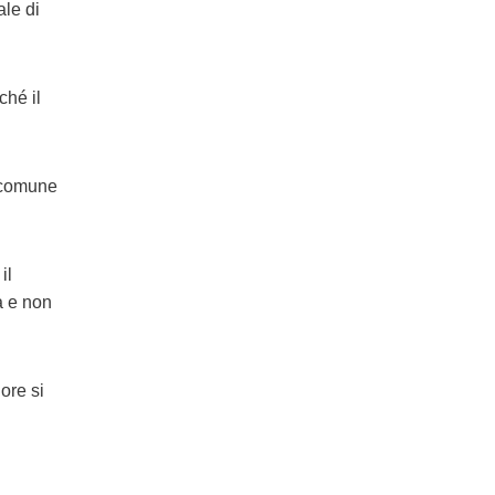
ale di
hé il
e comune
il
a e non
ore si