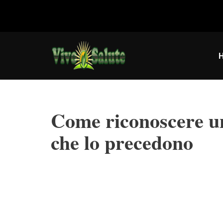
Vai
al
contenuto
Come riconoscere un
che lo precedono