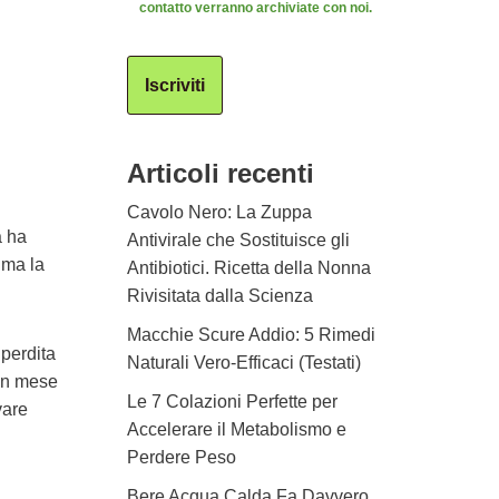
contatto verranno archiviate con noi.
Iscriviti
Articoli recenti
Cavolo Nero: La Zuppa
a ha
Antivirale che Sostituisce gli
 ma la
Antibiotici. Ricetta della Nonna
Rivisitata dalla Scienza
Macchie Scure Addio: 5 Rimedi
perdita
Naturali Vero-Efficaci (Testati)
 un mese
Le 7 Colazioni Perfette per
vare
Accelerare il Metabolismo e
Perdere Peso
Bere Acqua Calda Fa Davvero