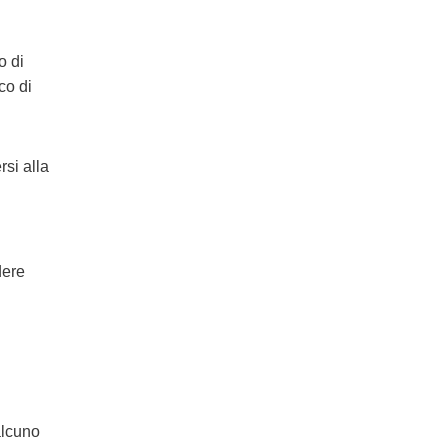
o di
co di
rsi alla
dere
alcuno