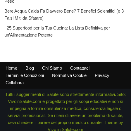
Peso
Bere Acqua Calda Fa Davvero Bene? 7 Benefici Scientifici (e 3
Falsi Miti da Sfatare)
I 25 Superfood per la Tua Cucina: La Lista Definitiva per
un’Alimentazione Potente
Home
Blog
Chi Siamo
Contattaci
Termini e Condizioni
Normativa Cookie
Privacy
Collabora
Tutti i suggerimenti di Salute sono strettamente informativi. Sito:
VivoinSalute.com è progettato per gli scopi educativi e non si
impegna a fornire consulenza medica, consulenza legale o
servizi professionali. Se ritieni di avere un problema di salute,
devi chiedere il parere del proprio medico curante. Theme by
Vivo in Salute.com