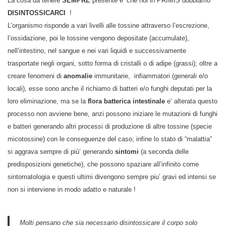
La cosa da tenere
SEMPRE
presente e’ che noi in PRIMIS dobbiamo
DISINTOSSICARCI
!
L’organismo risponde a vari livelli alle tossine attraverso l’escrezione,
l’ossidazione, poi le tossine vengono depositate (accumulate),
nell’intestino, nel sangue e nei vari liquidi e successivamente
trasportate negli organi, sotto forma di cristalli o di adipe (grassi); oltre a
creare fenomeni di
anomalie
immunitarie, infiammatori (generali e/o
locali), esse sono anche il richiamo di batteri e/o funghi deputati per la
loro eliminazione, ma se la
flora batterica intestinale
e’ alterata questo
processo non avviene bene, anzi possono iniziare le mutazioni di funghi
e batteri generando altri processi di produzione di altre tossine (specie
micotossine) con le conseguenze del caso; infine lo stato di “malattia”
si aggrava sempre di più’ generando
sintomi
(a seconda delle
predisposizioni genetiche), che possono spaziare all’infinito come
sintomatologia e questi ultimi divengono sempre piu’ gravi ed intensi se
non si interviene in modo adatto e naturale !
Molti pensano che sia necessario disintossicare il corpo solo